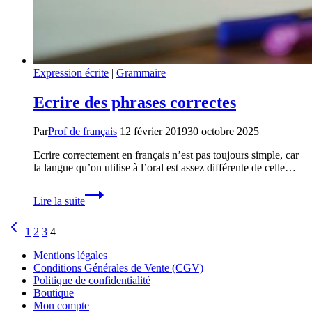
Expression écrite
|
Grammaire
Ecrire des phrases correctes
Par
Prof de français
12 février 2019
30 octobre 2025
Ecrire correctement en français n’est pas toujours simple, car
la langue qu’on utilise à l’oral est assez différente de celle…
Ecrire
Lire la suite
des
phrases
Navigation
Page
correctes
1
2
3
4
précédente
de
Mentions légales
page
Conditions Générales de Vente (CGV)
Politique de confidentialité
Boutique
Mon compte