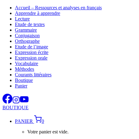
Aller
Accueil – Ressources et analyses en français
au
Apprendre à apprendre
contenu
Lecture
Etude de textes
Grammaire
Conjugaison
Orthographe
Etude de l’image
Expression écrite
Expression orale
Vocabulaire
Méthodes
Courants littéraires
Boutique
Panier
BOUTIQUE
PANIER
0
Votre panier est vide.