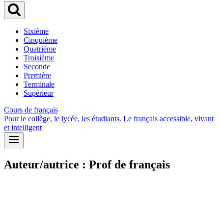
Sixième
Cinquième
Quatrième
Troisième
Seconde
Première
Terminale
Supérieur
Cours de français
Pour le collège, le lycée, les étudiants. Le français accessible, vivant
et intelligent
Auteur/autrice : Prof de français