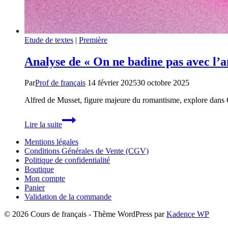
Etude de textes
|
Première
Analyse de « On ne badine pas avec l’
Par
Prof de français
14 février 2025
30 octobre 2025
Alfred de Musset, figure majeure du romantisme, explore dans
Analyse
Lire la suite
de
« On
Mentions légales
ne
Conditions Générales de Vente (CGV)
badine
Politique de confidentialité
pas
Boutique
avec
Mon compte
l’amour »
Panier
d’Alfred
Validation de la commande
de
Musset
© 2026 Cours de français - Thème WordPress par
Kadence WP