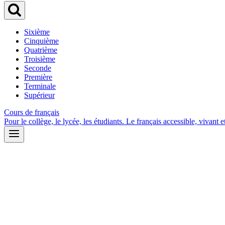
Sixième
Cinquième
Quatrième
Troisième
Seconde
Première
Terminale
Supérieur
Cours de français
Pour le collège, le lycée, les étudiants. Le français accessible, vivant et