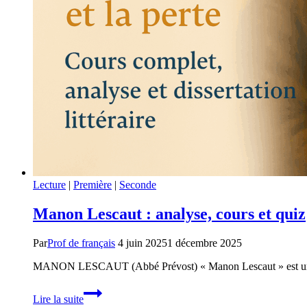
Lecture
|
Première
|
Seconde
Manon Lescaut : analyse, cours et quiz
Par
Prof de français
4 juin 2025
1 décembre 2025
MANON LESCAUT (Abbé Prévost) « Manon Lescaut » est un des
Manon
Lire la suite
Lescaut