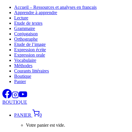
Aller
Accueil – Ressources et analyses en français
au
Apprendre à apprendre
contenu
Lecture
Etude de textes
Grammaire
Conjugaison
Orthographe
Etude de l’image
Expression écrite
Expression orale
Vocabulaire
Méthodes
Courants littéraires
Boutique
Panier
BOUTIQUE
PANIER
0
Votre panier est vide.