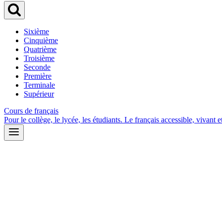
Sixième
Cinquième
Quatrième
Troisième
Seconde
Première
Terminale
Supérieur
Cours de français
Pour le collège, le lycée, les étudiants. Le français accessible, vivant et