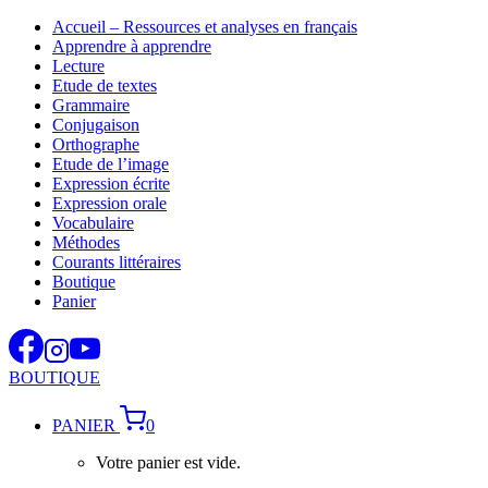
Aller
Accueil – Ressources et analyses en français
au
Apprendre à apprendre
contenu
Lecture
Etude de textes
Grammaire
Conjugaison
Orthographe
Etude de l’image
Expression écrite
Expression orale
Vocabulaire
Méthodes
Courants littéraires
Boutique
Panier
BOUTIQUE
PANIER
0
Votre panier est vide.