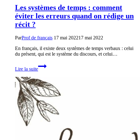
Les systèmes de temps : comment
éviter les erreurs quand on rédige un
récit ?
Par
Prof de français
17 mai 2022
17 mai 2022
En français, il existe deux systèmes de temps verbaux : celui
du présent, qui est le système du discours, et celui…
Les
Lire la suite
systèmes
de
temps
:
comment
éviter
les
erreurs
quand
on
rédige
un
récit