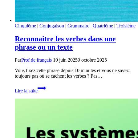
Cinquième
|
Conjugaison
|
Grammaire
|
Quatrième
|
Troisième
Reconnaitre les verbes dans une
phrase ou un texte
Par
Prof de français
10 juin 2025
9 octobre 2025
Vous fixez cette phrase depuis 10 minutes et vous ne savez
toujours pas où se cachent les verbes ? Pas…
Reconnaitre
Lire la suite
les
verbes
dans
une
phrase
ou
un
texte