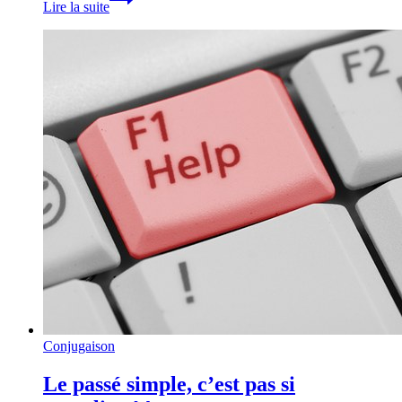
Lire la suite
simple
ou
imparfait
?
Conjugaison
Le passé simple, c’est pas si