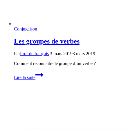
Conjugaison
Les groupes de verbes
Par
Prof de français
3 mars 2019
3 mars 2019
Comment reconnaitre le groupe d’un verbe ?
Les
Lire la suite
groupes
de
verbes