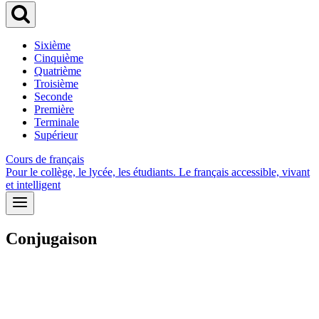
Sixième
Cinquième
Quatrième
Troisième
Seconde
Première
Terminale
Supérieur
Cours de français
Pour le collège, le lycée, les étudiants. Le français accessible, vivant
et intelligent
Conjugaison