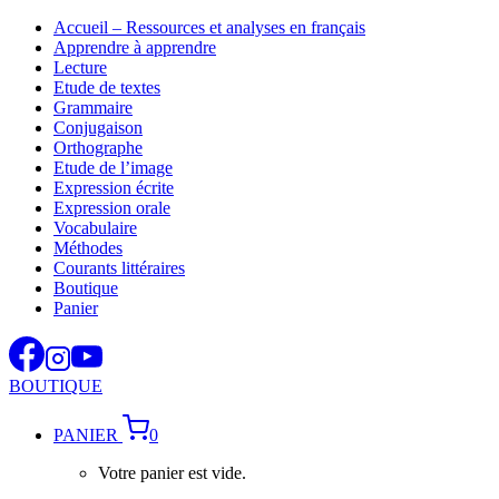
Aller
Accueil – Ressources et analyses en français
au
Apprendre à apprendre
contenu
Lecture
Etude de textes
Grammaire
Conjugaison
Orthographe
Etude de l’image
Expression écrite
Expression orale
Vocabulaire
Méthodes
Courants littéraires
Boutique
Panier
BOUTIQUE
PANIER
0
Votre panier est vide.