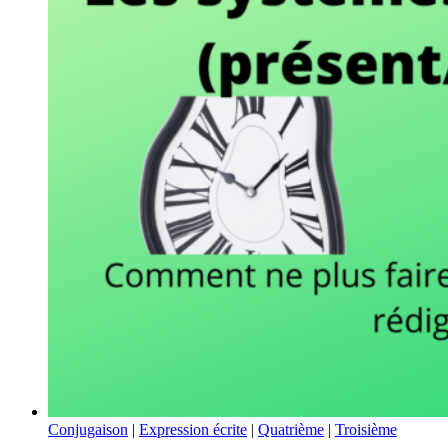
Conjugaison
|
Expression écrite
|
Quatrième
|
Troisième