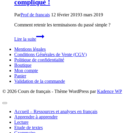
compliqué !
Par
Prof de français
12 février 2019
3 mars 2019
Comment retenir les terminaisons du passé simple ?
Le
Lire la suite
passé
simple,
Mentions légales
c’est
Conditions Générales de Vente (CGV)
pas
Politique de confidentialité
si
Boutique
compliqué
Mon compte
!
Panier
Validation de la commande
© 2026 Cours de français - Thème WordPress par
Kadence WP
Accueil – Ressources et analyses en français
Apprendre à apprendre
Lecture
Etude de textes
Grammaire