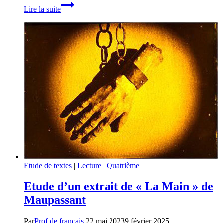
Au
Lire la suite
Bonheur
des
Dames
d’Émile
Zola:
un
chef-
d’œuvre
du
Naturalisme
Etude de textes
|
Lecture
|
Quatrième
Etude d’un extrait de « La Main » de
Maupassant
Par
Prof de français
22 mai 2023
9 février 2025