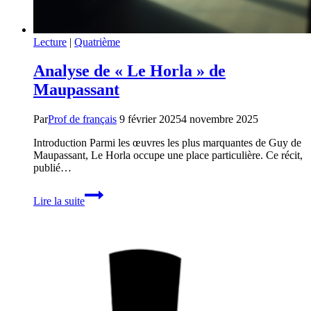
Lecture
|
Quatrième
Analyse de « Le Horla » de
Maupassant
Par
Prof de français
9 février 2025
4 novembre 2025
Introduction Parmi les œuvres les plus marquantes de Guy de
Maupassant, Le Horla occupe une place particulière. Ce récit,
publié…
Analyse
Lire la suite
de
« Le
Horla »
de
Maupassant