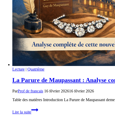
Lecture
|
Quatrième
La Parure de Maupassant : Analyse com
Par
Prof de français
16 février 2026
16 février 2026
Table des matières Introduction La Parure de Maupassant demeure
La
Lire la suite
Parure