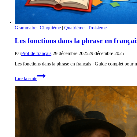
Grammaire
|
Cinquième
|
Quatrième
|
Troisième
Les fonctions dans la phrase en françai
Par
Prof de français
29 décembre 2025
29 décembre 2025
Les fonctions dans la phrase en français : Guide complet pour
Les
Lire la suite
fonctions
dans
la
phrase
en
français