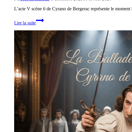
L’acte V scène 6 de Cyrano de Bergerac représente le moment 
Analyse
Lire la suite
de
l’acte
V
scène
5
de
Cyrano
de
Bergerac
:
la
révélation