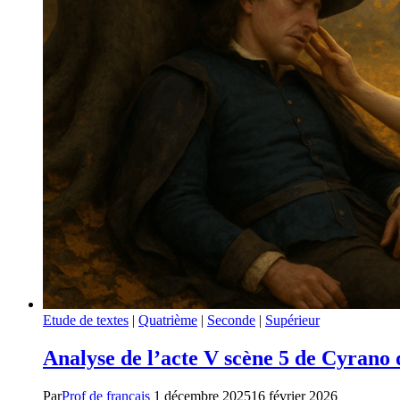
Etude de textes
|
Quatrième
|
Seconde
|
Supérieur
Analyse de l’acte V scène 5 de Cyrano 
Par
Prof de français
1 décembre 2025
16 février 2026