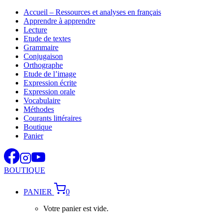
Aller
Accueil – Ressources et analyses en français
au
Apprendre à apprendre
contenu
Lecture
Etude de textes
Grammaire
Conjugaison
Orthographe
Etude de l’image
Expression écrite
Expression orale
Vocabulaire
Méthodes
Courants littéraires
Boutique
Panier
BOUTIQUE
PANIER
0
Votre panier est vide.