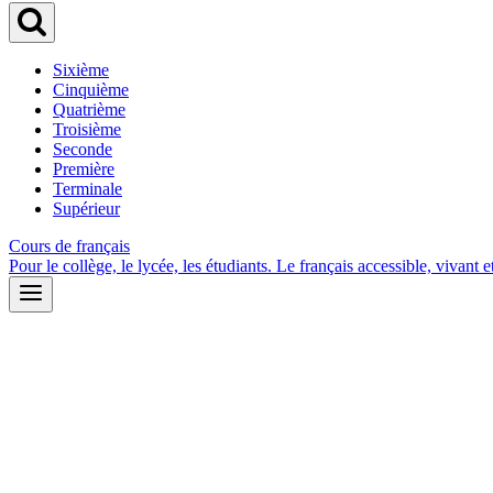
Sixième
Cinquième
Quatrième
Troisième
Seconde
Première
Terminale
Supérieur
Cours de français
Pour le collège, le lycée, les étudiants. Le français accessible, vivant et