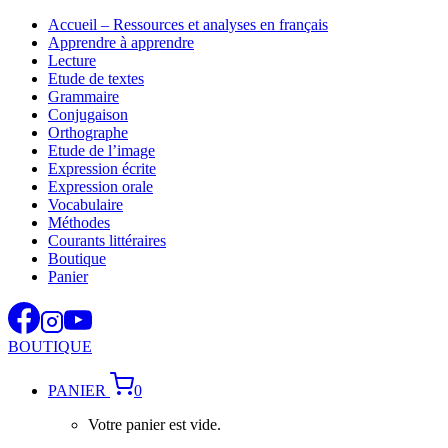
Aller
Accueil – Ressources et analyses en français
au
Apprendre à apprendre
contenu
Lecture
Etude de textes
Grammaire
Conjugaison
Orthographe
Etude de l’image
Expression écrite
Expression orale
Vocabulaire
Méthodes
Courants littéraires
Boutique
Panier
BOUTIQUE
PANIER
0
Votre panier est vide.