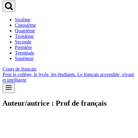
Sixième
Cinquième
Quatrième
Troisième
Seconde
Première
Terminale
Supérieur
Cours de français
Pour le collège, le lycée, les étudiants. Le français accessible, vivant
et intelligent
Auteur/autrice : Prof de français