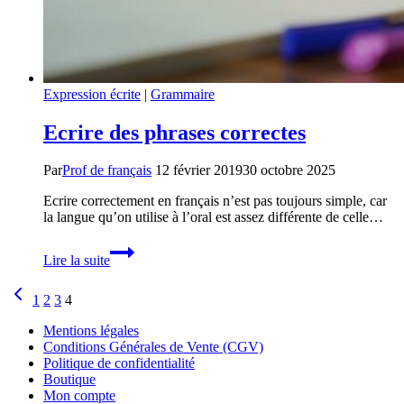
Expression écrite
|
Grammaire
Ecrire des phrases correctes
Par
Prof de français
12 février 2019
30 octobre 2025
Ecrire correctement en français n’est pas toujours simple, car
la langue qu’on utilise à l’oral est assez différente de celle…
Ecrire
Lire la suite
des
phrases
Navigation
Page
correctes
1
2
3
4
précédente
de
Mentions légales
page
Conditions Générales de Vente (CGV)
Politique de confidentialité
Boutique
Mon compte