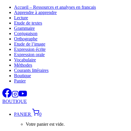
Aller
Accueil – Ressources et analyses en français
au
Apprendre à apprendre
contenu
Lecture
Etude de textes
Grammaire
Conjugaison
Orthographe
Etude de l’image
Expression écrite
Expression orale
Vocabulaire
Méthodes
Courants littéraires
Boutique
Panier
BOUTIQUE
PANIER
0
Votre panier est vide.