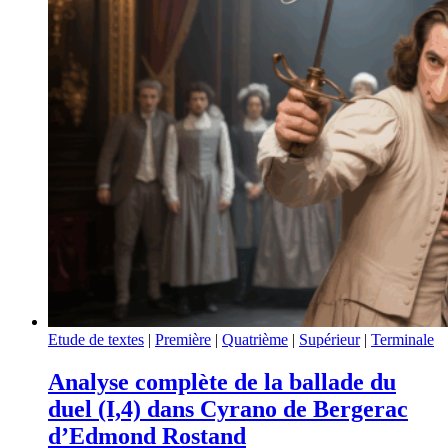
Etude de textes
|
Première
|
Quatrième
|
Supérieur
|
Terminale
Analyse complète de la ballade du
duel (I,4) dans Cyrano de Bergerac
d’Edmond Rostand