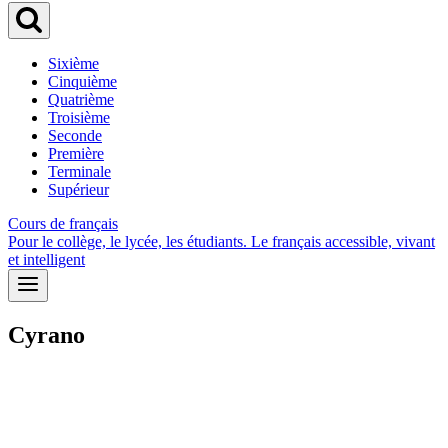
Sixième
Cinquième
Quatrième
Troisième
Seconde
Première
Terminale
Supérieur
Cours de français
Pour le collège, le lycée, les étudiants. Le français accessible, vivant
et intelligent
Cyrano