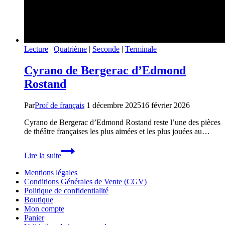
Lecture
|
Quatrième
|
Seconde
|
Terminale
Cyrano de Bergerac d’Edmond
Rostand
Par
Prof de français
1 décembre 2025
16 février 2026
Cyrano de Bergerac d’Edmond Rostand reste l’une des pièces
de théâtre françaises les plus aimées et les plus jouées au…
Cyrano
Lire la suite
de
Bergerac
Mentions légales
d’Edmond
Conditions Générales de Vente (CGV)
Rostand
Politique de confidentialité
Boutique
Mon compte
Panier