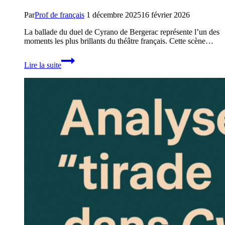
Par
Prof de français
1 décembre 2025
16 février 2026
La ballade du duel de Cyrano de Bergerac représente l’un des
moments les plus brillants du théâtre français. Cette scène…
Analyse
Lire la suite
complète
de
la
ballade
du
duel
(I,4)
dans
Cyrano
de
Bergerac
d’Edmond
Rostand