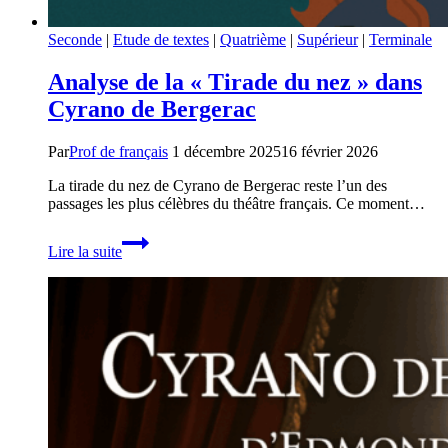
Seconde
|
Etude de textes
|
Quatrième
|
Supérieur
|
Terminale
Analyse de la « Tirade du nez » dans
Cyrano de Bergerac
Par
Prof de français
1 décembre 2025
16 février 2026
La tirade du nez de Cyrano de Bergerac reste l’un des
passages les plus célèbres du théâtre français. Ce moment…
Analyse
Lire la suite
de
la
« Tirade
du
nez »
dans
Cyrano
de
Bergerac