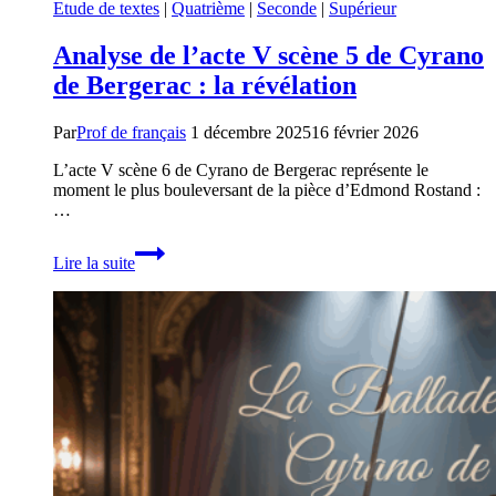
Etude de textes
|
Quatrième
|
Seconde
|
Supérieur
Analyse de l’acte V scène 5 de Cyrano
de Bergerac : la révélation
Par
Prof de français
1 décembre 2025
16 février 2026
L’acte V scène 6 de Cyrano de Bergerac représente le
moment le plus bouleversant de la pièce d’Edmond Rostand :
…
Analyse
Lire la suite
de
l’acte
V
scène
5
de
Cyrano
de
Bergerac
:
la
révélation