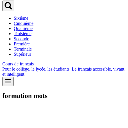
Sixième
Cinquième
Quatrième
Troisième
Seconde
Première
Terminale
Supérieur
Cours de français
Pour le collège, le lycée, les étudiants. Le français accessible, vivant
et intelligent
formation mots