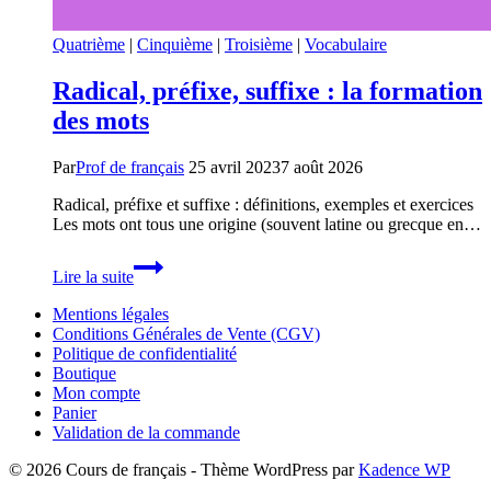
Quatrième
|
Cinquième
|
Troisième
|
Vocabulaire
Radical, préfixe, suffixe : la formation
des mots
Par
Prof de français
25 avril 2023
7 août 2026
Radical, préfixe et suffixe : définitions, exemples et exercices
Les mots ont tous une origine (souvent latine ou grecque en…
Radical,
Lire la suite
préfixe,
suffixe
Mentions légales
:
Conditions Générales de Vente (CGV)
la
Politique de confidentialité
formation
Boutique
des
Mon compte
mots
Panier
Validation de la commande
© 2026 Cours de français - Thème WordPress par
Kadence WP