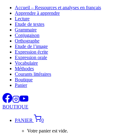
Aller
Accueil – Ressources et analyses en français
au
Apprendre à apprendre
contenu
Lecture
Etude de textes
Grammaire
Conjugaison
Orthographe
Etude de l’image
Expression écrite
Expression orale
Vocabulaire
Méthodes
Courants littéraires
Boutique
Panier
BOUTIQUE
PANIER
0
Votre panier est vide.