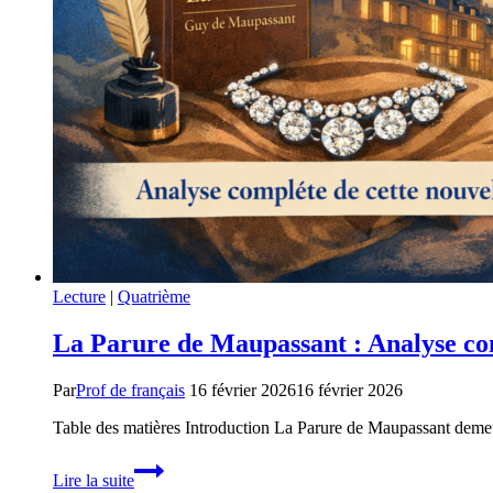
Lecture
|
Quatrième
La Parure de Maupassant : Analyse com
Par
Prof de français
16 février 2026
16 février 2026
Table des matières Introduction La Parure de Maupassant demeure
La
Lire la suite
Parure