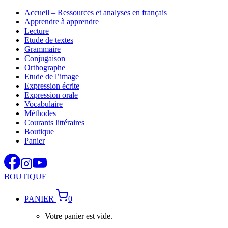
Aller
Accueil – Ressources et analyses en français
au
Apprendre à apprendre
contenu
Lecture
Etude de textes
Grammaire
Conjugaison
Orthographe
Etude de l’image
Expression écrite
Expression orale
Vocabulaire
Méthodes
Courants littéraires
Boutique
Panier
BOUTIQUE
PANIER
0
Votre panier est vide.