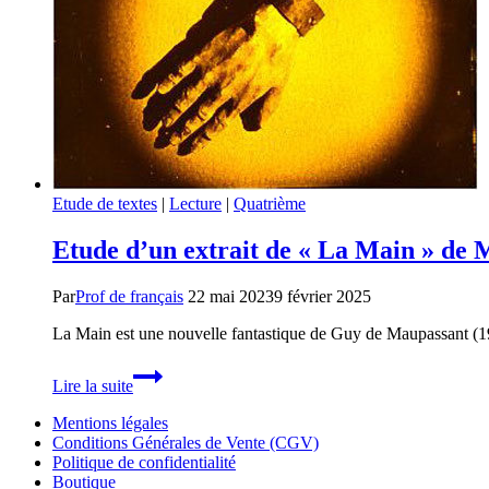
Etude de textes
|
Lecture
|
Quatrième
Etude d’un extrait de « La Main » de
Par
Prof de français
22 mai 2023
9 février 2025
La Main est une nouvelle fantastique de Guy de Maupassant (19e
Etude
Lire la suite
d’un
extrait
Mentions légales
de
Conditions Générales de Vente (CGV)
« La
Politique de confidentialité
Main »
Boutique
de