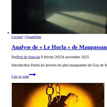
Lecture
|
Quatrième
Analyse de « Le Horla » de Maupassan
Par
Prof de français
9 février 2025
4 novembre 2025
Introduction Parmi les œuvres les plus marquantes de Guy de M
Analyse
Lire la suite
de
« Le
Horla »
de
Maupassant