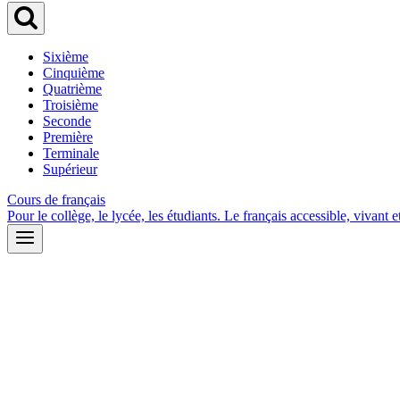
Sixième
Cinquième
Quatrième
Troisième
Seconde
Première
Terminale
Supérieur
Cours de français
Pour le collège, le lycée, les étudiants. Le français accessible, vivant et