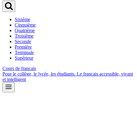
Sixième
Cinquième
Quatrième
Troisième
Seconde
Première
Terminale
Supérieur
Cours de français
Pour le collège, le lycée, les étudiants. Le français accessible, vivant
et intelligent