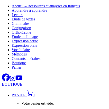
Aller
Accueil – Ressources et analyses en français
au
Apprendre à apprendre
contenu
Lecture
Etude de textes
Grammaire
Conjugaison
Orthographe
Etude de l’image
Expression écrite
Expression orale
Vocabulaire
Méthodes
Courants littéraires
Boutique
Panier
BOUTIQUE
PANIER
0
Votre panier est vide.