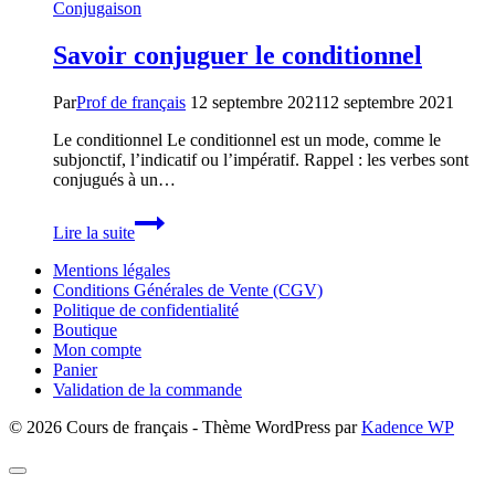
Conjugaison
Savoir conjuguer le conditionnel
Par
Prof de français
12 septembre 2021
12 septembre 2021
Le conditionnel Le conditionnel est un mode, comme le
subjonctif, l’indicatif ou l’impératif. Rappel : les verbes sont
conjugués à un…
Savoir
Lire la suite
conjuguer
le
Mentions légales
conditionnel
Conditions Générales de Vente (CGV)
Politique de confidentialité
Boutique
Mon compte
Panier
Validation de la commande
© 2026 Cours de français - Thème WordPress par
Kadence WP