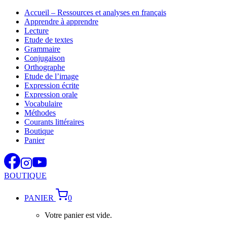
Aller
Accueil – Ressources et analyses en français
au
Apprendre à apprendre
contenu
Lecture
Etude de textes
Grammaire
Conjugaison
Orthographe
Etude de l’image
Expression écrite
Expression orale
Vocabulaire
Méthodes
Courants littéraires
Boutique
Panier
BOUTIQUE
PANIER
0
Votre panier est vide.