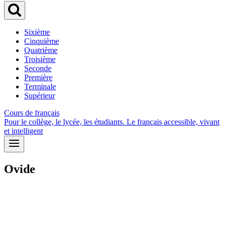
Sixième
Cinquième
Quatrième
Troisième
Seconde
Première
Terminale
Supérieur
Cours de français
Pour le collège, le lycée, les étudiants. Le français accessible, vivant
et intelligent
Ovide