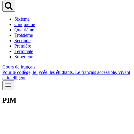
Sixième
Cinquième
Quatrième
Troisième
Seconde
Première
Terminale
Supérieur
Cours de français
Pour le collège, le lycée, les étudiants. Le français accessible, vivant
et intelligent
PIM