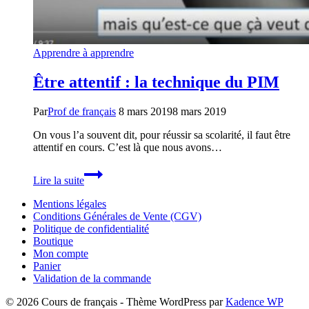
Apprendre à apprendre
Être attentif : la technique du PIM
Par
Prof de français
8 mars 2019
8 mars 2019
On vous l’a souvent dit, pour réussir sa scolarité, il faut être
attentif en cours. C’est là que nous avons…
Être
Lire la suite
attentif
:
Mentions légales
la
Conditions Générales de Vente (CGV)
technique
Politique de confidentialité
du
Boutique
PIM
Mon compte
Panier
Validation de la commande
© 2026 Cours de français - Thème WordPress par
Kadence WP