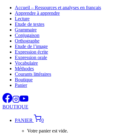
Aller
Accueil – Ressources et analyses en français
au
Apprendre à apprendre
contenu
Lecture
Etude de textes
Grammaire
Conjugaison
Orthographe
Etude de l’image
Expression écrite
Expression orale
Vocabulaire
Méthodes
Courants littéraires
Boutique
Panier
BOUTIQUE
PANIER
0
Votre panier est vide.