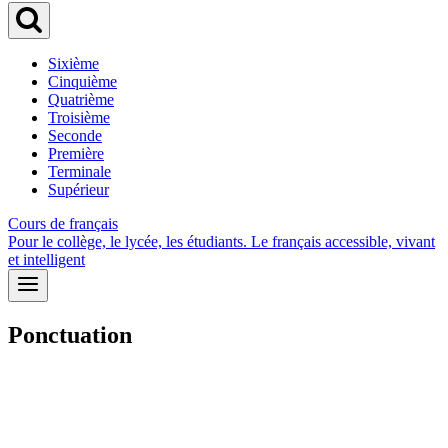
Sixième
Cinquième
Quatrième
Troisième
Seconde
Première
Terminale
Supérieur
Cours de français
Pour le collège, le lycée, les étudiants. Le français accessible, vivant
et intelligent
Ponctuation