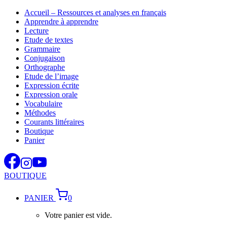
Aller
Accueil – Ressources et analyses en français
au
Apprendre à apprendre
contenu
Lecture
Etude de textes
Grammaire
Conjugaison
Orthographe
Etude de l’image
Expression écrite
Expression orale
Vocabulaire
Méthodes
Courants littéraires
Boutique
Panier
BOUTIQUE
PANIER
0
Votre panier est vide.