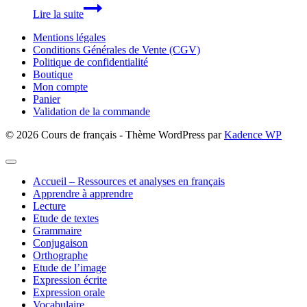
Le
Lire la suite
lexique
de
Mentions légales
la
Conditions Générales de Vente (CGV)
presse
Politique de confidentialité
audiovisuelle
Boutique
et
Mon compte
numérique
Panier
Validation de la commande
© 2026 Cours de français - Thème WordPress par
Kadence WP
Accueil – Ressources et analyses en français
Apprendre à apprendre
Lecture
Etude de textes
Grammaire
Conjugaison
Orthographe
Etude de l’image
Expression écrite
Expression orale
Vocabulaire