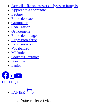
Aller
Accueil – Ressources et analyses en français
au
Apprendre à apprendre
contenu
Lecture
Etude de textes
Grammaire
Conjugaison
Orthographe
Etude de l’image
Expression écrite
Expression orale
Vocabulaire
Méthodes
Courants littéraires
Boutique
Panier
BOUTIQUE
PANIER
0
Votre panier est vide.