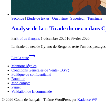
Seconde
|
Etude de textes
|
Quatrième
|
Supérieur
|
Terminale
Analyse de la « Tirade du nez » dans 
Par
Prof de français
1 décembre 2025
16 février 2026
La tirade du nez de Cyrano de Bergerac reste l’un des passages
Analyse
Lire la suite
de
la
Mentions légales
« Tirade
Conditions Générales de Vente (CGV)
du
Politique de confidentialité
nez »
Boutique
dans
Mon compte
Cyrano
Panier
de
Validation de la commande
Bergerac
© 2026 Cours de français - Thème WordPress par
Kadence WP