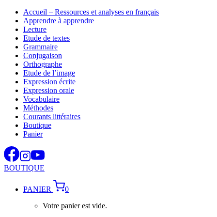
Aller
Accueil – Ressources et analyses en français
au
Apprendre à apprendre
contenu
Lecture
Etude de textes
Grammaire
Conjugaison
Orthographe
Etude de l’image
Expression écrite
Expression orale
Vocabulaire
Méthodes
Courants littéraires
Boutique
Panier
BOUTIQUE
PANIER
0
Votre panier est vide.