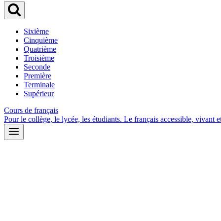
Sixième
Cinquième
Quatrième
Troisième
Seconde
Première
Terminale
Supérieur
Cours de français
Pour le collège, le lycée, les étudiants. Le français accessible, vivant et