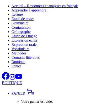
Aller
Accueil – Ressources et analyses en français
au
Apprendre à apprendre
contenu
Lecture
Etude de textes
Grammaire
Conjugaison
Orthographe
Etude de l’image
Expression écrite
Expression orale
Vocabulaire
Méthodes
Courants littéraires
Boutique
Panier
BOUTIQUE
PANIER
0
Votre panier est vide.