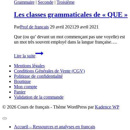
Grammaire
|
Seconde
|
Troisième
Les classes grammaticales de « QUE »
Par
Prof de français
29 avril 2021
29 avril 2021
Que (ou qu’ devant un mot commençant pas une voyelle) est
un mot très souvent employé dans la langue française….
Les
Lire la suite
classes
grammaticales
Mentions légales
de
Conditions Générales de Vente (CGV)
« QUE »
Politique de confidentialité
Boutique
Mon compte
Panier
Validation de la commande
© 2026 Cours de français - Thème WordPress par
Kadence WP
Accueil – Ressources et analyses en français