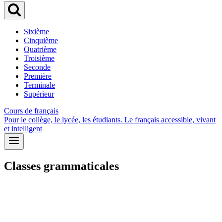
Sixième
Cinquième
Quatrième
Troisième
Seconde
Première
Terminale
Supérieur
Cours de français
Pour le collège, le lycée, les étudiants. Le français accessible, vivant
et intelligent
Classes grammaticales