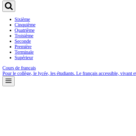
Sixième
Cinquième
Quatrième
Troisième
Seconde
Première
Terminale
Supérieur
Cours de français
Pour le collège, le lycée, les étudiants. Le français accessible, vivant et