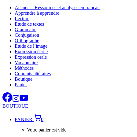
Aller
Accueil – Ressources et analyses en français
au
Apprendre à apprendre
contenu
Lecture
Etude de textes
Grammaire
Conjugaison
Orthographe
Etude de l’image
Expression écrite
Expression orale
Vocabulaire
Méthodes
Courants littéraires
Boutique
Panier
BOUTIQUE
PANIER
0
Votre panier est vide.