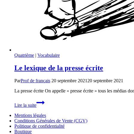
Quatrième
|
Vocabulaire
Le lexique de la presse écrite
Par
Prof de français
20 septembre 2021
20 septembre 2021
La presse écrite On appelle « presse écrite » tous les médias don
Le
Lire la suite
lexique
de
Mentions légales
la
Conditions Générales de Vente (CGV)
presse
Politique de confidentialité
écrite
Boutique