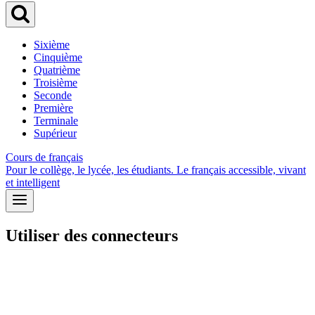
Sixième
Cinquième
Quatrième
Troisième
Seconde
Première
Terminale
Supérieur
Cours de français
Pour le collège, le lycée, les étudiants. Le français accessible, vivant
et intelligent
Utiliser des connecteurs