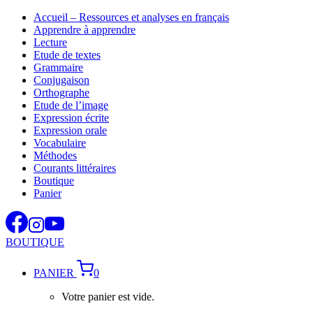
Aller
Accueil – Ressources et analyses en français
au
Apprendre à apprendre
contenu
Lecture
Etude de textes
Grammaire
Conjugaison
Orthographe
Etude de l’image
Expression écrite
Expression orale
Vocabulaire
Méthodes
Courants littéraires
Boutique
Panier
BOUTIQUE
PANIER
0
Votre panier est vide.