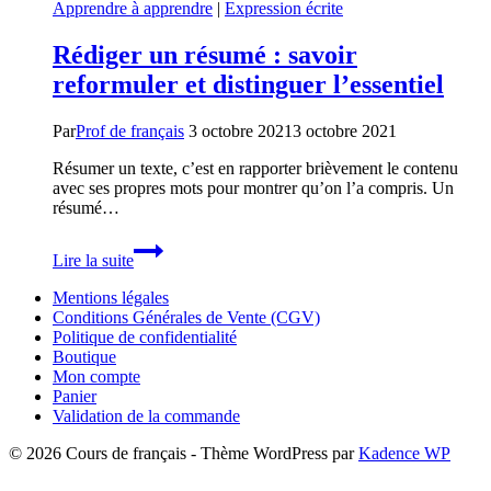
Apprendre à apprendre
|
Expression écrite
Rédiger un résumé : savoir
reformuler et distinguer l’essentiel
Par
Prof de français
3 octobre 2021
3 octobre 2021
Résumer un texte, c’est en rapporter brièvement le contenu
avec ses propres mots pour montrer qu’on l’a compris. Un
résumé…
Rédiger
Lire la suite
un
résumé
Mentions légales
:
Conditions Générales de Vente (CGV)
savoir
Politique de confidentialité
reformuler
Boutique
et
Mon compte
distinguer
Panier
l’essentiel
Validation de la commande
© 2026 Cours de français - Thème WordPress par
Kadence WP