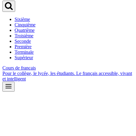
Sixième
Cinquième
Quatrième
Troisième
Seconde
Première
Terminale
Supérieur
Cours de français
Pour le collège, le lycée, les étudiants. Le français accessible, vivant
et intelligent