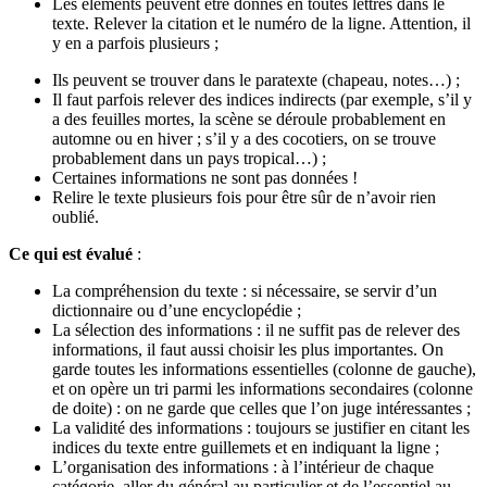
Les éléments peuvent être donnés en toutes lettres dans le
texte. Relever la citation et le numéro de la ligne. Attention, il
y en a parfois plusieurs ;
Ils peuvent se trouver dans le paratexte (chapeau, notes…) ;
Il faut parfois relever des indices indirects (par exemple, s’il y
a des feuilles mortes, la scène se déroule probablement en
automne ou en hiver ; s’il y a des cocotiers, on se trouve
probablement dans un pays tropical…) ;
Certaines informations ne sont pas données !
Relire le texte plusieurs fois pour être sûr de n’avoir rien
oublié.
Ce qui est évalué
:
La compréhension du texte : si nécessaire, se servir d’un
dictionnaire ou d’une encyclopédie ;
La sélection des informations : il ne suffit pas de relever des
informations, il faut aussi choisir les plus importantes. On
garde toutes les informations essentielles (colonne de gauche),
et on opère un tri parmi les informations secondaires (colonne
de doite) : on ne garde que celles que l’on juge intéressantes ;
La validité des informations : toujours se justifier en citant les
indices du texte entre guillemets et en indiquant la ligne ;
L’organisation des informations : à l’intérieur de chaque
catégorie, aller du général au particulier et de l’essentiel au