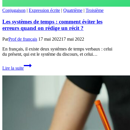
Conjugaison
|
Expression écrite
|
Quatrième
|
Troisième
Les systèmes de temps : comment éviter les
erreurs quand on rédige un récit ?
Par
Prof de français
17 mai 2022
17 mai 2022
En français, il existe deux systèmes de temps verbaux : celui
du présent, qui est le système du discours, et celui…
Les
Lire la suite
systèmes
de
temps
:
comment
éviter
les
erreurs
quand
on
rédige
un