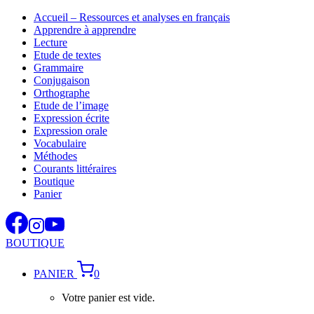
Aller
Accueil – Ressources et analyses en français
au
Apprendre à apprendre
contenu
Lecture
Etude de textes
Grammaire
Conjugaison
Orthographe
Etude de l’image
Expression écrite
Expression orale
Vocabulaire
Méthodes
Courants littéraires
Boutique
Panier
BOUTIQUE
PANIER
0
Votre panier est vide.