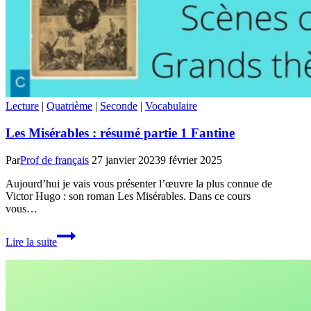
Lecture
|
Quatrième
|
Seconde
|
Vocabulaire
Les Misérables : résumé partie 1 Fantine
Par
Prof de français
27 janvier 2023
9 février 2025
Aujourd’hui je vais vous présenter l’œuvre la plus connue de
Victor Hugo : son roman Les Misérables. Dans ce cours
vous…
Les
Lire la suite
Misérables
:
résumé
partie
1
Fantine