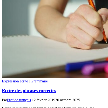
récit
?
Expression écrite
|
Grammaire
Ecrire des phrases correctes
Par
Prof de français
12 février 2019
30 octobre 2025