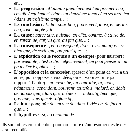
et
… ;
La progression
:
d’abord / premièrement / en premier lieu,
ensuite / également / dans un deuxième temps / en second lieu
/ dans un troisième temps…
;
La conclusion
:
Enfin, pour finir, finalement, ainsi, en dernier
lieu, tout compte fait…
La cause
:
parce que, puisque, en effet, comme, à cause de,
en raison de, car, vu que, du fait que
… ;
La conséquence
:
par conséquent, donc, c’est pourquoi, si
bien que, de sorte que, au point que…
;
L’explication ou le recours à un exemple
(pour illustrer) :
par exemple, c’est-à-dire, effectivement, on peut penser à, on
peut citer ici, ainsi… ;
L’opposition et la concession
(passer d’un point de vue à un
autre, pour opposer deux idées, ou en valoriser une par
rapport à l’autre) :
en revanche, au contraire, or, mais,
néanmoins, cependant, pourtant, toutefois, malgré, en dépit
de, tandis que, alors que, même si + indicatif, bien que,
quoique, sans que + subjonctif
;
Le but
:
pour, afin de, en vue de, dans l’idée de, de façon
que
… ;
L’hypothèse
:
si, à condition de
…
Ils sont utiles en particulier pour construire et/ou résumer des textes
argumentatifs.