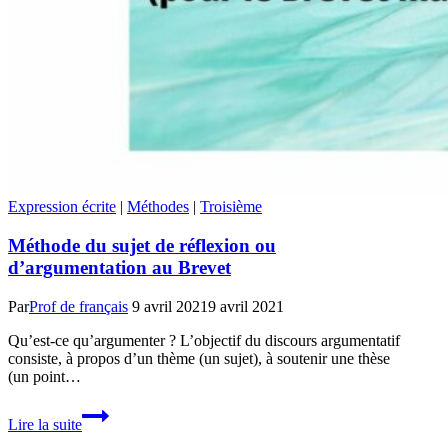
Expression écrite
|
Méthodes
|
Troisième
Méthode du sujet de réflexion ou
d’argumentation au Brevet
Par
Prof de français
9 avril 2021
9 avril 2021
Qu’est-ce qu’argumenter ? L’objectif du discours argumentatif
consiste, à propos d’un thème (un sujet), à soutenir une thèse
(un point…
Méthode
Lire la suite
du
sujet