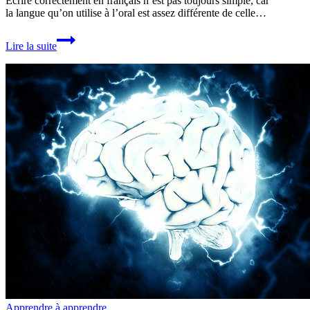
Ecrire correctement en français n’est pas toujours simple, car
la langue qu’on utilise à l’oral est assez différente de celle…
Ecrire
Lire la suite
des
phrases
correctes
Apprendre à apprendre