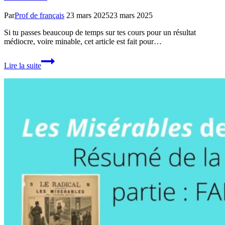
Par
Prof de français
23 mars 2025
23 mars 2025
Si tu passes beaucoup de temps sur tes cours pour un résultat
médiocre, voire minable, cet article est fait pour…
17
Lire la suite
méthodes
pour
mieux
apprendre
et
mémoriser