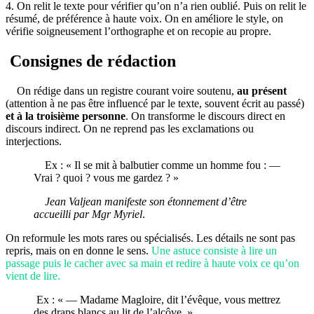
4. On relit le texte pour vérifier qu’on n’a rien oublié. Puis on relit le
résumé, de préférence à haute voix. On en améliore le style, on
vérifie soigneusement l’orthographe et on recopie au propre.
Consignes de rédaction
On rédige dans un registre courant voire soutenu,
au présent
(attention à ne pas être influencé par le texte, souvent écrit au passé)
et à la troisième personne
. On transforme le discours direct en
discours indirect. On ne reprend pas les exclamations ou
interjections.
Ex : « Il se mit à balbutier comme un homme fou : —
Vrai ? quoi ? vous me gardez ? »
Jean Valjean manifeste son étonnement d’être
accueilli par Mgr Myriel
.
On reformule les mots rares ou spécialisés. Les détails ne sont pas
repris, mais on en donne le sens.
Une astuce consiste à lire un
passage puis le cacher avec sa main et redire à haute voix ce qu’on
vient de lire.
Ex : « — Madame Magloire, dit l’évêque, vous mettrez
des draps blancs au lit de l’alcôve. »