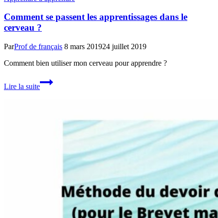
Comment se passent les apprentissages dans le
cerveau ?
Par
Prof de français
8 mars 2019
24 juillet 2019
Comment bien utiliser mon cerveau pour apprendre ?
Comment
Lire la suite
se
passent
les
apprentissages
dans
le
cerveau
?