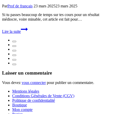
Par
Prof de français
23 mars 2025
23 mars 2025
Si tu passes beaucoup de temps sur tes cours pour un résultat
médiocre, voire minable, cet article est fait pour…
17
Lire la suite
méthodes
pour
mieux
apprendre
et
mémoriser
Laisser un commentaire
Vous devez
vous connecter
pour publier un commentaire.
Mentions légales
Conditions Générales de Vente (CGV)
Politique de confidentialité
Boutique
Mon compte