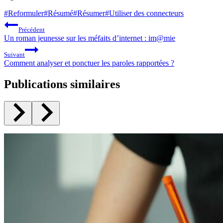
Étiquettes
#
Reformuler
#
Résumé
#
Résumer
#
Utiliser des connecteurs
de
Navigation
Précédent
la
de
Un roman jeunesse sur les méfaits d’internet : im@mie
publication :
l’article
Suivant
Comment analyser et ponctuer les paroles rapportées ?
Publications similaires