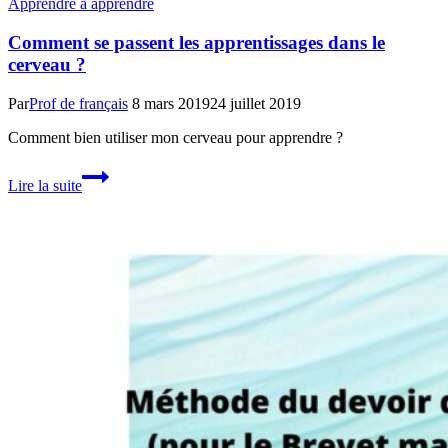
Apprendre à apprendre
Comment se passent les apprentissages dans le
cerveau ?
Par
Prof de français
8 mars 2019
24 juillet 2019
Comment bien utiliser mon cerveau pour apprendre ?
Comment
Lire la suite
se
passent
les
apprentissages
dans
le
cerveau
?