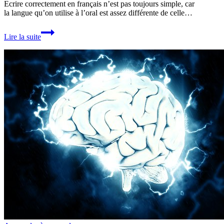
Ecrire correctement en français n’est pas toujours simple, car
la langue qu’on utilise à l’oral est assez différente de celle…
Ecrire
Lire la suite
des
phrases
correctes