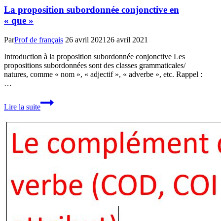
La proposition subordonnée conjonctive en
« que »
Par
Prof de français
26 avril 2021
26 avril 2021
Introduction à la proposition subordonnée conjonctive Les
propositions subordonnées sont des classes grammaticales/
natures, comme « nom », « adjectif », « adverbe », etc. Rappel :
…
La
Lire la suite
proposition
subordonnée
conjonctive
en
« que »