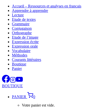
Aller
Accueil – Ressources et analyses en français
au
Apprendre à apprendre
contenu
Lecture
Etude de textes
Grammaire
Conjugaison
Orthographe
Etude de l’image
Expression écrite
Expression orale
Vocabulaire
Méthodes
Courants littéraires
Boutique
Panier
BOUTIQUE
PANIER
0
Votre panier est vide.