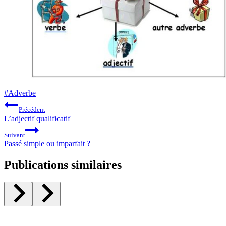
Étiquettes
#
Adverbe
de
Navigation
Précédent
la
de
L’adjectif qualificatif
publication :
l’article
Suivant
Passé simple ou imparfait ?
Publications similaires