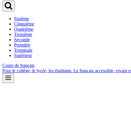
Sixième
Cinquième
Quatrième
Troisième
Seconde
Première
Terminale
Supérieur
Cours de français
Pour le collège, le lycée, les étudiants. Le français accessible, vivant et