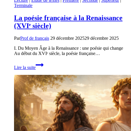
Lecture
|
Etude de textes
|
Première
|
Seconde
|
Supérieur
|
Terminale
La poésie française à la Renaissance
(XVIᵉ siècle)
Par
Prof de français
29 décembre 2025
29 décembre 2025
I. Du Moyen Âge à la Renaissance : une poésie qui change
Au début du XVIᵉ siècle, la poésie française…
La
Lire la suite
poésie
française
à
la
Renaissance
(XVIᵉ
siècle)