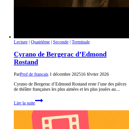
Lecture
|
Quatrième
|
Seconde
|
Terminale
Cyrano de Bergerac d’Edmond
Rostand
Par
Prof de français
1 décembre 2025
16 février 2026
Cyrano de Bergerac d’Edmond Rostand reste l’une des pièces
de théâtre françaises les plus aimées et les plus jouées au…
Cyrano
Lire la suite
de
Bergerac
d’Edmond
Rostand