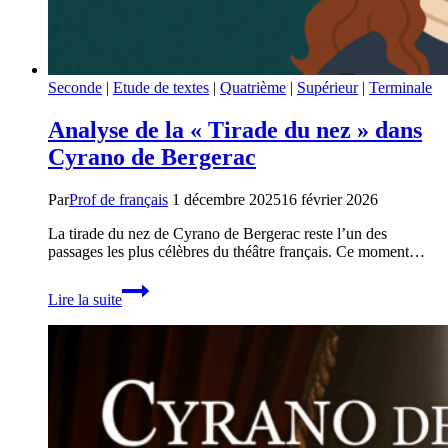
Seconde
|
Etude de textes
|
Quatrième
|
Supérieur
|
Terminale
Analyse de la « Tirade du nez » dans
Cyrano de Bergerac
Par
Prof de français
1 décembre 2025
16 février 2026
La tirade du nez de Cyrano de Bergerac reste l’un des
passages les plus célèbres du théâtre français. Ce moment…
Analyse
Lire la suite
de
la
« Tirade
du
nez »
dans
Cyrano
de
Bergerac