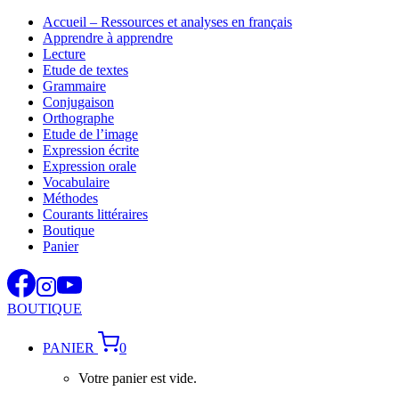
Aller
Accueil – Ressources et analyses en français
au
Apprendre à apprendre
contenu
Lecture
Etude de textes
Grammaire
Conjugaison
Orthographe
Etude de l’image
Expression écrite
Expression orale
Vocabulaire
Méthodes
Courants littéraires
Boutique
Panier
BOUTIQUE
PANIER
0
Votre panier est vide.