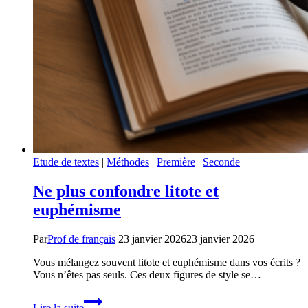
Etude de textes
|
Méthodes
|
Première
|
Seconde
Ne plus confondre litote et
euphémisme
Par
Prof de français
23 janvier 2026
23 janvier 2026
Vous mélangez souvent litote et euphémisme dans vos écrits ?
Vous n’êtes pas seuls. Ces deux figures de style se…
Ne
Lire la suite