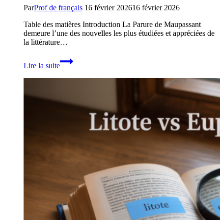
Par
Prof de français
16 février 2026
16 février 2026
Table des matières Introduction La Parure de Maupassant
demeure l’une des nouvelles les plus étudiées et appréciées de
la littérature…
La
Lire la suite
Parure
de
Maupassant
:
Analyse
complète
de
cette
nouvelle
réaliste
incontournable