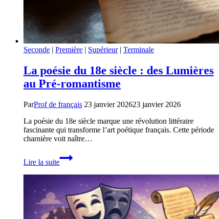
Seconde
|
Première
|
Supérieur
|
Terminale
La poésie du 18e siècle : des Lumières
au Pré-romantisme
Par
Prof de français
23 janvier 2026
23 janvier 2026
La poésie du 18e siècle marque une révolution littéraire
fascinante qui transforme l’art poétique français. Cette période
charnière voit naître…
La
Lire la suite
poésie
du
18e
siècle
:
des
Lumières