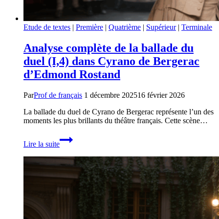
Etude de textes
|
Première
|
Quatrième
|
Supérieur
|
Terminale
Analyse complète de la ballade du
duel (I,4) dans Cyrano de Bergerac
d’Edmond Rostand
Par
Prof de français
1 décembre 2025
16 février 2026
La ballade du duel de Cyrano de Bergerac représente l’un des
moments les plus brillants du théâtre français. Cette scène…
Analyse
Lire la suite
complète
de
la
ballade
du
duel
(I,4)
dans
Cyrano