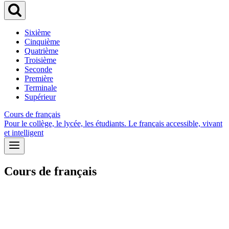
Sixième
Cinquième
Quatrième
Troisième
Seconde
Première
Terminale
Supérieur
Cours de français
Pour le collège, le lycée, les étudiants. Le français accessible, vivant
et intelligent
Cours de français