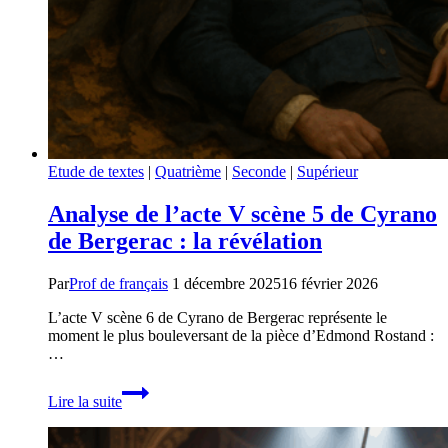
Etude de textes
|
Quatrième
|
Seconde
|
Supérieur
Analyse de l’acte V scène 5 de Cyrano
de Bergerac : la révélation
Par
Prof de français
1 décembre 2025
16 février 2026
L’acte V scène 6 de Cyrano de Bergerac représente le
moment le plus bouleversant de la pièce d’Edmond Rostand :
…
Analyse
Lire la suite
de
l’acte
V