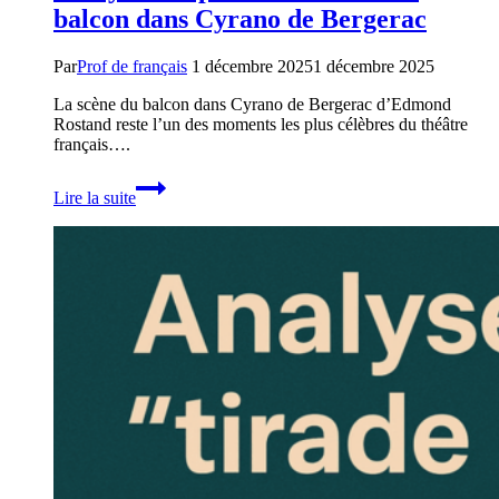
balcon dans Cyrano de Bergerac
Par
Prof de français
1 décembre 2025
1 décembre 2025
La scène du balcon dans Cyrano de Bergerac d’Edmond
Rostand reste l’un des moments les plus célèbres du théâtre
français….
Analyse
Lire la suite
complète
de
la
scène
du
balcon
dans
Cyrano
de
Bergerac