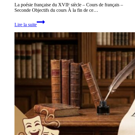
La poésie française du XVIIᵉ siècle – Cours de français –
Seconde Objectifs du cours À la fin de ce…
17e
Lire la suite
siècle
:
classicisme,
baroque,
préciosité