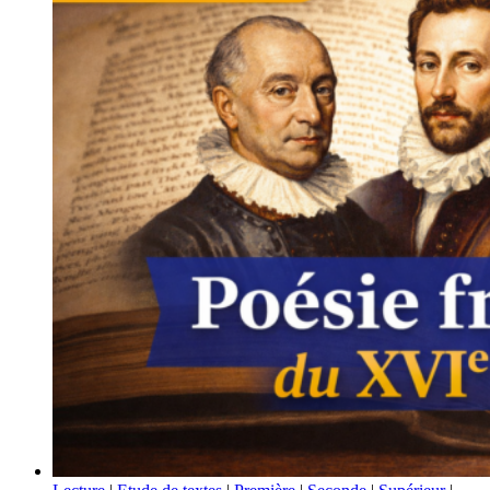
Tous
les
Styles
d’Expression
en
Français