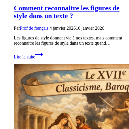
Comment reconnaitre les figures de
style dans un texte ?
Par
Prof de français
4 janvier 2026
10 janvier 2026
Les figures de style donnent vie à nos textes, mais comment
reconnaitre les figures de style dans un texte quand…
Comment
Lire la suite
reconnaitre
les
figures
de
style
dans
un
texte
?