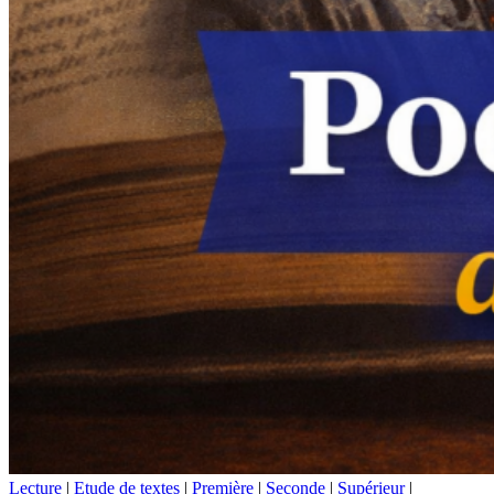
Lecture
|
Etude de textes
|
Première
|
Seconde
|
Supérieur
|