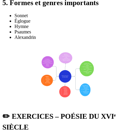
5. Formes et genres importants
Sonnet
Églogue
Hymne
Psaumes
Alexandrin
✏️ EXERCICES – POÉSIE DU XVIᵉ
SIÈCLE