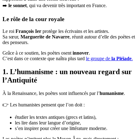
➡️
le sonnet
, qui va devenir très important en France.
Le rôle de la cour royale
Le roi
François Ier
protège les écrivains et les artistes.
Sa sœur,
Marguerite de Navarre
, réunit autour d’elle des poètes et
des penseurs.
Grâce à ce soutien, les poètes osent
innover
.
C’est dans ce contexte que naîtra plus tard
le groupe de
la Pléiade
.
1. L’humanisme : un nouveau regard sur
l’Antiquité
À la Renaissance, les poètes sont influencés par l’
humanisme
.
👉 Les humanistes pensent que l’on doit :
étudier les textes antiques (grecs et latins),
les lire dans leur langue d’origine,
s’en inspirer pour créer une littérature moderne.
Les poètes n’imitent plus le Moyen Âge, mais directement :