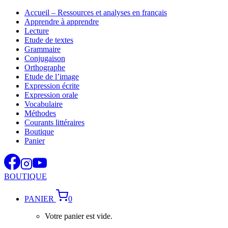
Aller
Accueil – Ressources et analyses en français
au
Apprendre à apprendre
contenu
Lecture
Etude de textes
Grammaire
Conjugaison
Orthographe
Etude de l’image
Expression écrite
Expression orale
Vocabulaire
Méthodes
Courants littéraires
Boutique
Panier
BOUTIQUE
PANIER
0
Votre panier est vide.