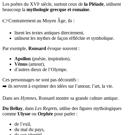
Les poètes du XVIᵉ siècle, surtout ceux de
la Pléiade
, utilisent
beaucoup la
mythologie grecque et romaine
.
👉Contrairement au Moyen Âge, ils :
lisent les textes antiques directement,
utilisent les mythes de façon réfléchie et symbolique.
Par exemple,
Ronsard
évoque souvent :
Apollon
(poésie, inspiration),
Vénus
(amour),
d’autres dieux de l’Olympe.
Ces personnages ne sont pas décoratifs :
➡️ ils servent à exprimer des idées sur l’amour, l’art, la vie.
Dans ses
Hymnes
, Ronsard montre sa grande culture antique.
Du Bellay
, dans
Les Regrets
, utilise des figures mythologiques
comme
Ulysse
ou
Orphée
pour parler :
de l’exil,
du mal du pays,
de son identité.