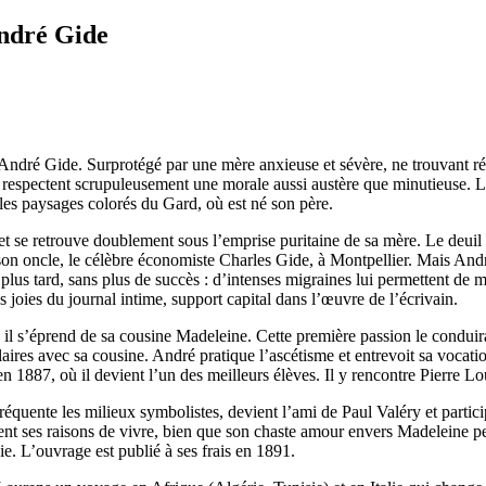
André Gide
André Gide. Surprotégé par une mère anxieuse et sévère, ne trouvant réc
 et respectent scrupuleusement une morale aussi austère que minutieuse. 
 les paysages colorés du Gard, où est né son père.
t se retrouve doublement sous l’emprise puritaine de sa mère. Le deuil est
son oncle, le célèbre économiste Charles Gide, à Montpellier. Mais Andr
lus tard, sans plus de succès : d’intenses migraines lui permettent de mett
s joies du journal intime, support capital dans l’œuvre de l’écrivain.
, il s’éprend de sa cousine Madeleine. Cette première passion le conduir
ires avec sa cousine. André pratique l’ascétisme et entrevoit sa vocation 
en 1887, où il devient l’un des meilleurs élèves. Il y rencontre Pierre Lo
uente les milieux symbolistes, devient l’ami de Paul Valéry et participe 
ennent ses raisons de vivre, bien que son chaste amour envers Madeleine p
vie. L’ouvrage est publié à ses frais en 1891.