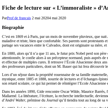
Fiche de lecture sur « L’immoraliste » d’
Par
Prof de français
2 mai 2020
4 mai 2020
Biographie
C’est en 1869 et à Paris, par un mois de novembre pluvieux, que nait 
maladive et triste, bien que confortable. Ses parents sont protestants
partage ses vacances entre le Calvados, dont est originaire sa mère, et
En 1880, alors qu’il n’a que 11 ans, le futur prix Nobel perd son père e
attentionnée, le confie alors à un précepteur normand, puis auprès de 
et effectue de multiples cures. Il retrouve l’École Alsacienne deux ans p
des professeurs particuliers, dont un M. Bauer qui lui fera découvrir le
Lors d’un séjour dans la propriété rouennaise de sa famille maternelle
mystique, entre 1885 et 1888, nourrie de lectures et d’échanges épistola
son retard scolaire, ce qui lui permet de réintégrer l’Ecole Alsacienne 
Dans les années 1890, Gide rencontre Oscar Wilde, Maurice Barrès, fréq
Mallarmé. La littérature, l’écriture, la recherche intellectuelle, devi
d’André Walter
, prémisse du
Journal
qu’il tiendra tout au long de sa 