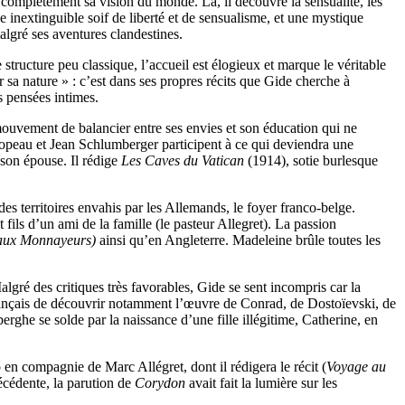
complètement sa vision du monde. Là, il découvre la sensualité, les
ne inextinguible soif de liberté et de sensualisme, et une mystique
lgré ses aventures clandestines.
structure peu classique, l’accueil est élogieux et marque le véritable
er sa nature » : c’est dans ses propres récits que Gide cherche à
 pensées intimes.
 mouvement de balancier entre ses envies et son éducation qui ne
opeau et Jean Schlumberger participent à ce qui deviendra une
 son épouse. Il rédige
Les Caves du Vatican
(1914), sotie burlesque
des territoires envahis par les Allemands, le foyer franco-belge.
ils d’un ami de la famille (le pasteur Allegret). La passion
aux Monnayeurs)
ainsi qu’en Angleterre. Madeleine brûle toutes les
gré des critiques très favorables, Gide se sent incompris car la
français de découvrir notamment l’œuvre de Conrad, de Dostoïevski, de
ghe se solde par la naissance d’une fille illégitime, Catherine, en
en compagnie de Marc Allégret, dont il rédigera le récit (
Voyage au
écédente, la parution de
Corydon
avait fait la lumière sur les