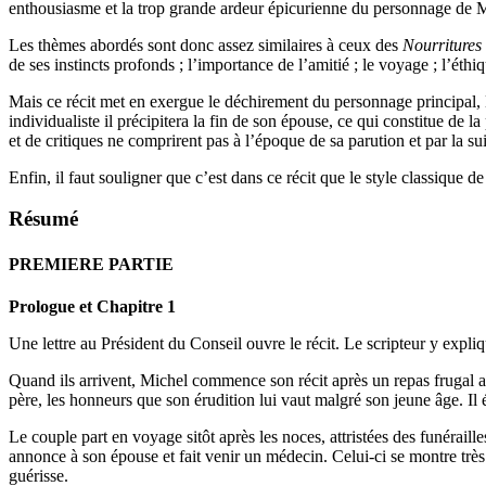
enthousiasme et la trop grande ardeur épicurienne du personnage de 
Les thèmes abordés sont donc assez similaires à ceux des
Nourritures 
de ses instincts profonds ; l’importance de l’amitié ; le voyage ; l’éthi
Mais ce récit met en exergue le déchirement du personnage principal, M
individualiste il précipitera la fin de son épouse, ce qui constitue d
et de critiques ne comprirent pas à l’époque de sa parution et par la 
Enfin, il faut souligner que c’est dans ce récit que le style classique d
Résumé
PREMIERE PARTIE
Prologue et Chapitre 1
Une lettre au Président du Conseil ouvre le récit. Le scripteur y expli
Quand ils arrivent, Michel commence son récit après un repas frugal ave
père, les honneurs que son érudition lui vaut malgré son jeune âge. Il é
Le couple part en voyage sitôt après les noces, attristées des funérai
annonce à son épouse et fait venir un médecin. Celui-ci se montre très
guérisse.