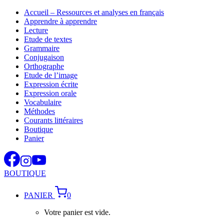
Aller
Accueil – Ressources et analyses en français
au
Apprendre à apprendre
contenu
Lecture
Etude de textes
Grammaire
Conjugaison
Orthographe
Etude de l’image
Expression écrite
Expression orale
Vocabulaire
Méthodes
Courants littéraires
Boutique
Panier
BOUTIQUE
PANIER
0
Votre panier est vide.