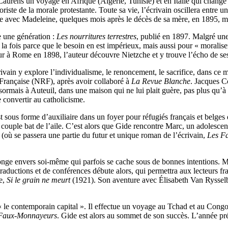
urens un voyage en Afrique (Algérie, Tunisie) et en Italie qui change 
iste de la morale protestante. Toute sa vie, l’écrivain oscillera entre u
e avec Madeleine, quelques mois après le décès de sa mère, en 1895, ma
e une génération :
Les nourritures terrestres
, publié en 1897. Malgré une 
 à la fois parce que le besoin en est impérieux, mais aussi pour « moralis
r à Rome en 1898, l’auteur découvre Nietzche et y trouve l’écho de ses
rivain y explore l’individualisme, le renoncement, le sacrifice, dans ce
 Française (NRF), après avoir collaboré à
La Revue Blanche
. Jacques C
désormais à Auteuil, dans une maison qui ne lui plait guère, pas plus qu’à
e convertir au catholicisme.
t sous forme d’auxiliaire dans un foyer pour réfugiés français et belges 
ple bat de l’aile. C’est alors que Gide rencontre Marc, un adolescent f
où se passera une partie du futur et unique roman de l’écrivain,
Les F
nge envers soi-même qui parfois se cache sous de bonnes intentions. Mal
raductions et de conférences débute alors, qui permettra aux lecteurs 
ie,
Si le grain ne meurt
(1921). Son aventure avec Élisabeth Van Rysselber
 le contemporain capital ». Il effectue un voyage au Tchad et au Congo 
Faux-Monnayeurs
. Gide est alors au sommet de son succès. L’année pr