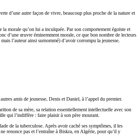
verte d’une autre façon de vivre, beaucoup plus proche de la nature et
te la morale qu’on lui a inculquée. Par son comportement égoïste et
agit donc d’une œuvre éminemment morale, ce que bon nombre de lecteurs
 mais l’auteur ainsi surnommé) d’avoir corrompu la jeunesse.
 autres amis de jeunesse, Denis et Daniel, à l’appel du premier.
ition de sa mère, sa relation essentiellement intellectuelle avec son
e qui l’indiffère : faire plaisir à son père mourant.
alade de la tuberculose. Après avoir caché ses symptômes, il les
e renonce pas et l’entraîne à Biskra, en Algérie, pour qu’il y