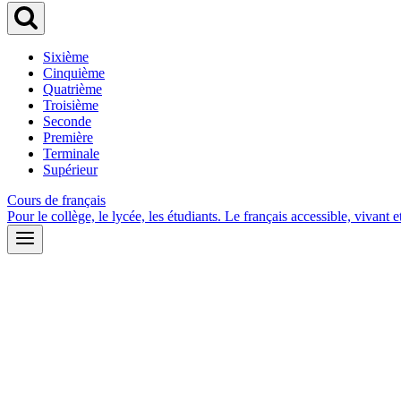
Sixième
Cinquième
Quatrième
Troisième
Seconde
Première
Terminale
Supérieur
Cours de français
Pour le collège, le lycée, les étudiants. Le français accessible, vivant et