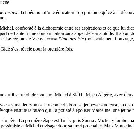
Michel.
terrestres
: la libération d’une éducation trop puritaine grâce à la décou
que.
ichel, confronté à la dichotomie entre ses aspirations et ce que lui dic
e la part de l’auteur une condamnation sans appel de son attitude. Il s’
suite. Le régime de Vichy accusa
l’Immoraliste
(non seulement l’ouvrage,
e Gide s’est révélé pour la première fois.
que qu’il va rejoindre son ami Michel à Sidi b. M, en Algérie, avec deux
c ses meilleurs amis. Il raconte d’abord sa jeunesse studieuse, la dispar
voque ensuite la raison qui l’a poussé à épouser Marceline, une jeune fill
lles du père. La première étape est Tunis, puis Sousse. Michel y tombe m
 pessimiste et Michel envisage donc sa mort prochaine. Mais Marceline n