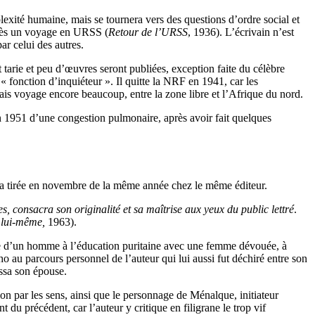
lexité humaine, mais se tournera vers des questions d’ordre social et
après un voyage en URSS (
Retour de l’URSS
, 1936). L’écrivain n’est
r celui des autres.
t tarie et peu d’œuvres seront publiées, exception faite du célèbre
« fonction d’inquiéteur ». Il quitte la NRF en 1941, car les
mais voyage encore beaucoup, entre la zone libre et l’Afrique du nord.
en 1951 d’une congestion pulmonaire, après avoir fait quelques
ra tirée en novembre de la même année chez le même éditeur.
es, consacra son originalité et sa maîtrise aux yeux du public lettré
.
 lui-même,
1963).
euse d’un homme à l’éducation puritaine avec une femme dévouée, à
o au parcours personnel de l’auteur qui lui aussi fut déchiré entre son
issa son épouse.
ion par les sens, ainsi que le personnage de Ménalque, initiateur
 du précédent, car l’auteur y critique en filigrane le trop vif