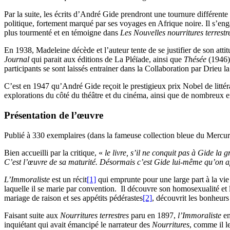
Par la suite, les écrits d’André Gide prendront une tournure différent
politique, fortement marqué par ses voyages en Afrique noire. Il s’en
plus tourmenté et en témoigne dans
Les Nouvelles nourritures terrestr
En 1938, Madeleine décède et l’auteur tente de se justifier de son atti
Journal
qui parait aux éditions de La Pléïade, ainsi que
Thésée
(1946),
participants se sont laissés entrainer dans la Collaboration par Drieu
C’est en 1947 qu’André Gide reçoit le prestigieux prix Nobel de litté
explorations du côté du théâtre et du cinéma, ainsi que de nombreux e
Présentation de l’œuvre
Publié à 330 exemplaires (dans la fameuse collection bleue du Mercur
Bien accueilli par la critique, «
le livre, s’il ne conquit pas à Gide la 
C’est l’œuvre de sa maturité. Désormais c’est Gide lui-même qu’on 
L’Immoraliste
est un récit
[1]
qui emprunte pour une large part à la vie
laquelle il se marie par convention. Il découvre son homosexualité et l
mariage de raison et ses appétits pédérastes
[2]
, découvrit les bonheurs 
Faisant suite aux
Nourritures terrestres
paru en 1897,
l’Immoraliste
en
inquiétant qui avait émancipé le narrateur des
Nourritures
, comme il le