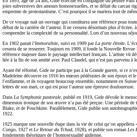
En 1893, âgé de 24 ans, Gide effectue en compagnie du peintre Paul La
joies subversives des amours homosexuelles, et se défait du carcan rigor
empreinte de protestantisme. C’est pourquoi il se mariera tout de mêm
De ce voyage nait un ouvrage qui constituera une référence pour tout
début de la carrière de l’auteur. Il ne cessera désormais plus d’écrire,
comprendre la complexité de sa personnalité. Lors d’un nouveau séjou
En 1902 parait
l’Immoraliste
, suivi en 1909 par
La porte étroite
. L’éc
cessera de se resserrer. Toujours en 1909, il fonde la Nouvelle Revue
référence majeure dans le paysage intellectuel français. L’artiste vit 
liée à la fin de son amitié avec Paul Claudel, qui n’est pas parvenu à l
Ayant été réformé, Gide ne participe pas à la Grande guerre, si ce n’es
Madeleine découvre en 1916 les mœurs pédérastes de son époux et le cou
l’enflamme, et ils voyagent beaucoup ensemble, notamment en Suisse (
lettres de son mari, ce qui est pour l’auteur une épreuve douloureuse.
Dans
La Symphonie pastorale
, publié en 1919, Gide dévoile le menso
dimension ironique de son œuvre n’a pas été perçue. Une période de t
Blake, et de Pouchkine. Parallèlement, Gide publie son autobiograph
1922.
1925 marque une nouvelle étape dans la vie de celui qu’on appellera «
Congo
, 1927 et
Le Retour du Tchad
, 1928), et publie son roman
Les 
fondements théoriques de l’homosexualité gidienne.