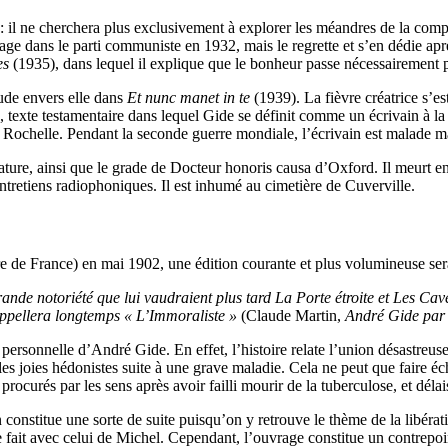
e : il ne cherchera plus exclusivement à explorer les méandres de la comp
gage dans le parti communiste en 1932, mais le regrette et s’en dédie 
es
(1935), dans lequel il explique que le bonheur passe nécessairement pa
tude envers elle dans
Et nunc manet in te
(1939). La fièvre créatrice s’es
 texte testamentaire dans lequel Gide se définit comme un écrivain à la 
 la Rochelle. Pendant la seconde guerre mondiale, l’écrivain est malade 
rature, ainsi que le grade de Docteur honoris causa d’Oxford. Il meurt 
ntretiens radiophoniques. Il est inhumé au cimetière de Cuverville.
e de France) en mai 1902, une édition courante et plus volumineuse se
grande notoriété que lui vaudraient plus tard La Porte étroite et Les Cav
appellera longtemps « L’Immoraliste »
(Claude Martin,
André Gide par
 personnelle d’André Gide. En effet, l’histoire relate l’union désastr
es joies hédonistes suite à une grave maladie. Cela ne peut que faire éch
procurés par les sens après avoir failli mourir de la tuberculose, et déla
 constitue une sorte de suite puisqu’on y retrouve le thème de la libérat
 fait avec celui de Michel. Cependant, l’ouvrage constitue un contrepoint