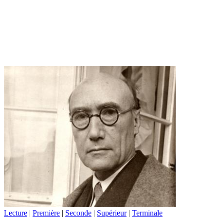
Lecture
|
Première
|
Seconde
|
Supérieur
|
Terminale