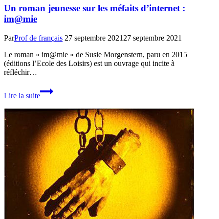
Un roman jeunesse sur les méfaits d’internet :
im@mie
Par
Prof de français
27 septembre 2021
27 septembre 2021
Le roman « im@mie » de Susie Morgenstern, paru en 2015
(éditions l’Ecole des Loisirs) est un ouvrage qui incite à
réfléchir…
Un
Lire la suite
roman
jeunesse
sur
les
méfaits
d’internet
:
im@mie