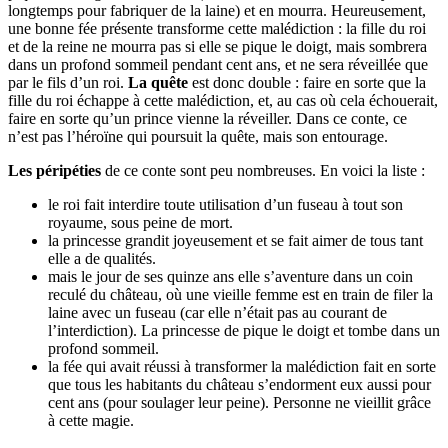
longtemps pour fabriquer de la laine) et en mourra. Heureusement,
une bonne fée présente transforme cette malédiction : la fille du roi
et de la reine ne mourra pas si elle se pique le doigt, mais sombrera
dans un profond sommeil pendant cent ans, et ne sera réveillée que
par le fils d’un roi.
La quête
est donc double : faire en sorte que la
fille du roi échappe à cette malédiction, et, au cas où cela échouerait,
faire en sorte qu’un prince vienne la réveiller. Dans ce conte, ce
n’est pas l’héroïne qui poursuit la quête, mais son entourage.
Les péripéties
de ce conte sont peu nombreuses. En voici la liste :
le roi fait interdire toute utilisation d’un fuseau à tout son
royaume, sous peine de mort.
la princesse grandit joyeusement et se fait aimer de tous tant
elle a de qualités.
mais le jour de ses quinze ans elle s’aventure dans un coin
reculé du château, où une vieille femme est en train de filer la
laine avec un fuseau (car elle n’était pas au courant de
l’interdiction). La princesse de pique le doigt et tombe dans un
profond sommeil.
la fée qui avait réussi à transformer la malédiction fait en sorte
que tous les habitants du château s’endorment eux aussi pour
cent ans (pour soulager leur peine). Personne ne vieillit grâce
à cette magie.