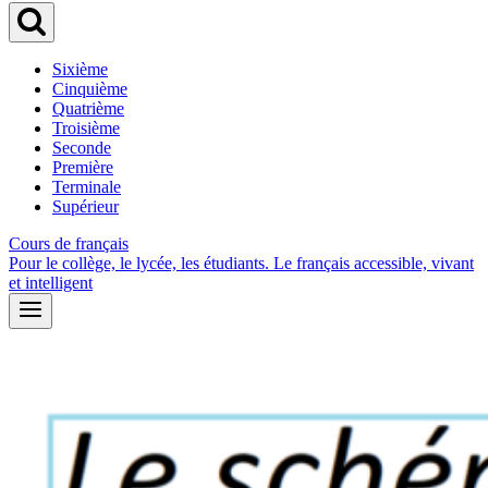
Sixième
Cinquième
Quatrième
Troisième
Seconde
Première
Terminale
Supérieur
Cours de français
Pour le collège, le lycée, les étudiants. Le français accessible, vivant
et intelligent