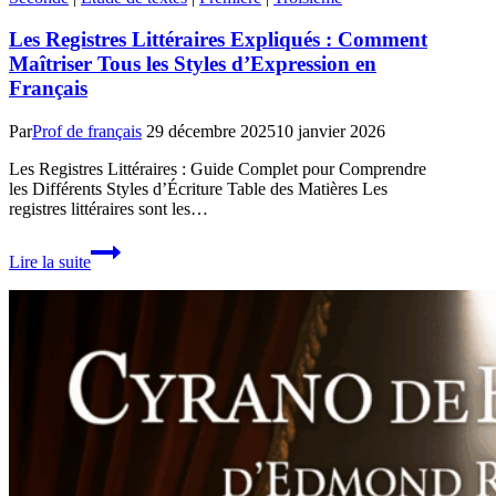
Les Registres Littéraires Expliqués : Comment
Maîtriser Tous les Styles d’Expression en
Français
Par
Prof de français
29 décembre 2025
10 janvier 2026
Les Registres Littéraires : Guide Complet pour Comprendre
les Différents Styles d’Écriture Table des Matières Les
registres littéraires sont les…
Les
Lire la suite
Registres
Littéraires
Expliqués
:
Comment
Maîtriser
Tous
les
Styles
d’Expression
en
Français