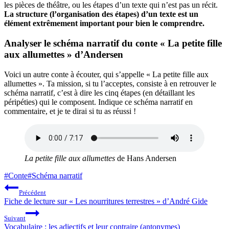
les pièces de théâtre, ou les étapes d’un texte qui n’est pas un récit.
La structure (l’organisation des étapes) d’un texte est un
élément extrêmement important pour bien le comprendre.
Analyser le schéma narratif du conte « La petite fille
aux allumettes » d’Andersen
Voici un autre conte à écouter, qui s’appelle « La petite fille aux
allumettes ». Ta mission, si tu l’acceptes, consiste à en retrouver le
schéma narratif, c’est à dire les cinq étapes (en détaillant les
péripéties) qui le composent. Indique ce schéma narratif en
commentaire, et je te dirai si tu as réussi !
La petite fille aux allumettes
de Hans Andersen
Étiquettes
#
Conte
#
Schéma narratif
de
Navigation
Précédent
la
de
Fiche de lecture sur « Les nourritures terrestres » d’André Gide
publication :
l’article
Suivant
Vocabulaire : les adjectifs et leur contraire (antonymes)