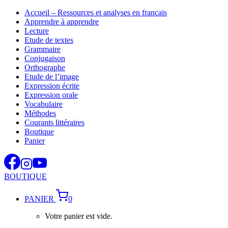
Aller
Accueil – Ressources et analyses en français
au
Apprendre à apprendre
contenu
Lecture
Etude de textes
Grammaire
Conjugaison
Orthographe
Etude de l’image
Expression écrite
Expression orale
Vocabulaire
Méthodes
Courants littéraires
Boutique
Panier
BOUTIQUE
PANIER
0
Votre panier est vide.