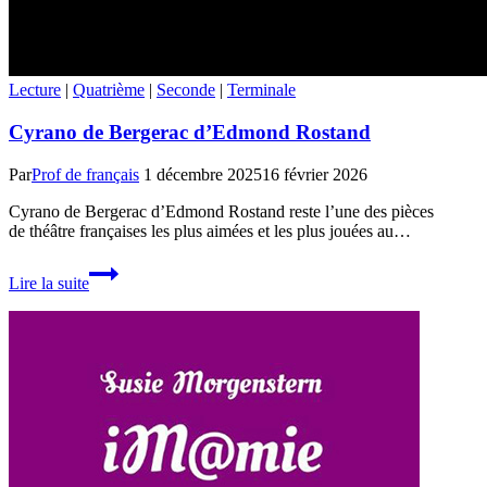
Lecture
|
Quatrième
|
Seconde
|
Terminale
Cyrano de Bergerac d’Edmond Rostand
Par
Prof de français
1 décembre 2025
16 février 2026
Cyrano de Bergerac d’Edmond Rostand reste l’une des pièces
de théâtre françaises les plus aimées et les plus jouées au…
Cyrano
Lire la suite
de
Bergerac
d’Edmond
Rostand