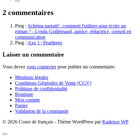
les
Styles
2 commentaires
d’Expression
en
Français
Ping :
Schéma narratif : comment l'utiliser pour écrire un
roman ? - Lynda Guillemaud, autrice, rédactrice, conseil en
communication
Ping :
Axe 1 | Pearltrees
Laisser un commentaire
Vous devez
vous connecter
pour publier un commentaire.
Mentions légales
Conditions Générales de Vente (CGV)
Politique de confidentialité
Boutique
Mon compte
Panier
Validation de la commande
© 2026 Cours de français - Thème WordPress par
Kadence WP