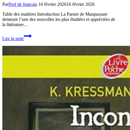
Par
Prof de français
16 février 2026
16 février 2026
Table des matières Introduction La Parure de Maupassant
demeure l’une des nouvelles les plus étudiées et appréciées de
la littérature…
La
Lire la suite
Parure
de
Maupassant
:
Analyse
complète
de
cette
nouvelle
réaliste
incontournable