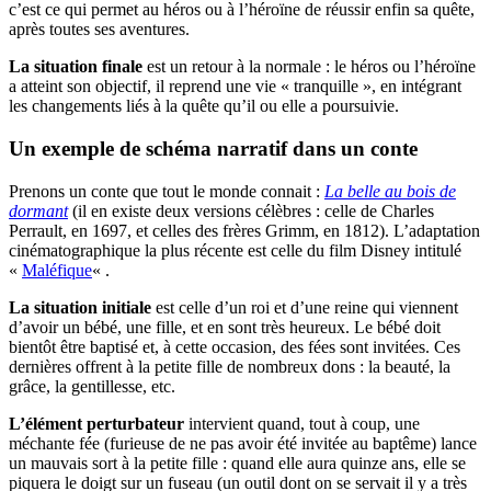
c’est ce qui permet au héros ou à l’héroïne de réussir enfin sa quête,
après toutes ses aventures.
La situation finale
est un retour à la normale : le héros ou l’héroïne
a atteint son objectif, il reprend une vie « tranquille », en intégrant
les changements liés à la quête qu’il ou elle a poursuivie.
Un exemple de schéma narratif dans un conte
Prenons un conte que tout le monde connait :
La belle au bois de
dormant
(il en existe deux versions célèbres : celle de Charles
Perrault, en 1697, et celles des frères Grimm, en 1812). L’adaptation
cinématographique la plus récente est celle du film Disney intitulé
«
Maléfique
« .
La situation initiale
est celle d’un roi et d’une reine qui viennent
d’avoir un bébé, une fille, et en sont très heureux. Le bébé doit
bientôt être baptisé et, à cette occasion, des fées sont invitées. Ces
dernières offrent à la petite fille de nombreux dons : la beauté, la
grâce, la gentillesse, etc.
L’élément perturbateur
intervient quand, tout à coup, une
méchante fée (furieuse de ne pas avoir été invitée au baptême) lance
un mauvais sort à la petite fille : quand elle aura quinze ans, elle se
piquera le doigt sur un fuseau (un outil dont on se servait il y a très