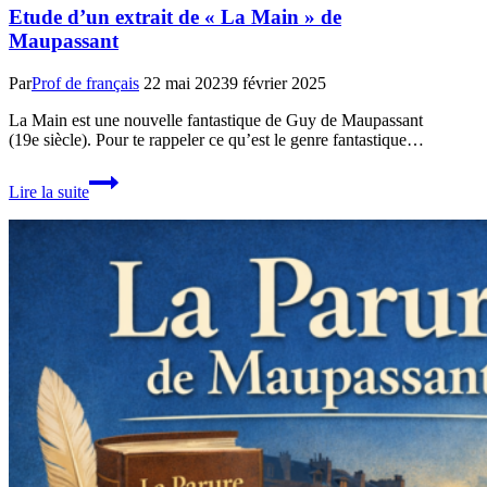
Etude d’un extrait de « La Main » de
Maupassant
Par
Prof de français
22 mai 2023
9 février 2025
La Main est une nouvelle fantastique de Guy de Maupassant
(19e siècle). Pour te rappeler ce qu’est le genre fantastique…
Etude
Lire la suite
d’un
extrait
de
« La
Main »
de
Maupassant