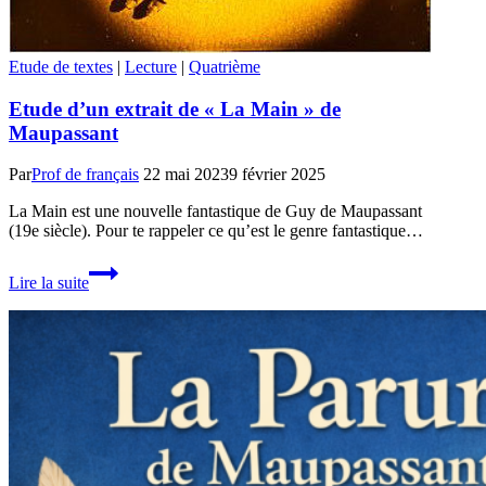
Etude de textes
|
Lecture
|
Quatrième
Etude d’un extrait de « La Main » de
Maupassant
Par
Prof de français
22 mai 2023
9 février 2025
La Main est une nouvelle fantastique de Guy de Maupassant
(19e siècle). Pour te rappeler ce qu’est le genre fantastique…
Etude
Lire la suite
d’un
extrait
de
« La
Main »
de
Maupassant