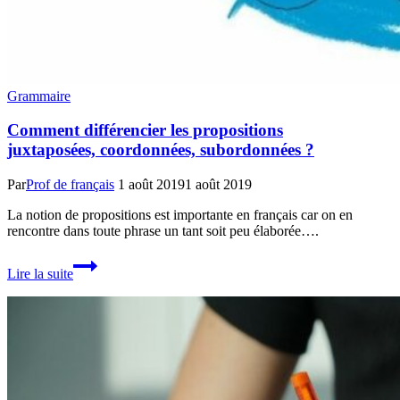
Grammaire
Comment différencier les propositions
juxtaposées, coordonnées, subordonnées ?
Par
Prof de français
1 août 2019
1 août 2019
La notion de propositions est importante en français car on en
rencontre dans toute phrase un tant soit peu élaborée….
Comment
Lire la suite
différencier
les
propositions
juxtaposées,
coordonnées,
subordonnées
?