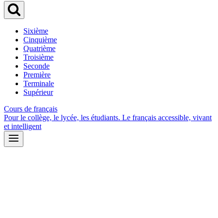
Sixième
Cinquième
Quatrième
Troisième
Seconde
Première
Terminale
Supérieur
Cours de français
Pour le collège, le lycée, les étudiants. Le français accessible, vivant
et intelligent