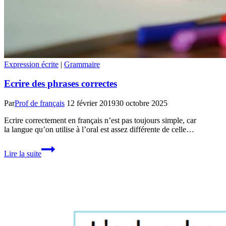
Expression écrite
|
Grammaire
Ecrire des phrases correctes
Par
Prof de français
12 février 2019
30 octobre 2025
Ecrire correctement en français n’est pas toujours simple, car
la langue qu’on utilise à l’oral est assez différente de celle…
Ecrire
Lire la suite
des
phrases
correctes