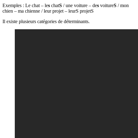
Exemples : Le chat – le
s
chat
S
/ une voiture – de
s
voiture
S
/ mon
chien – ma chienne / leur projet – leurS projetS
Il existe plusieurs catégories de déterminants.