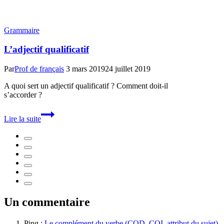
Grammaire
L’adjectif qualificatif
Par
Prof de français
3 mars 2019
24 juillet 2019
A quoi sert un adjectif qualificatif ? Comment doit-il
s’accorder ?
L’adjectif
Lire la suite
qualificatif
Un commentaire
Ping :
Le complément du verbe (COD, COI, attribut du sujet)