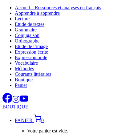
Aller
Accueil – Ressources et analyses en français
au
Apprendre à apprendre
contenu
Lecture
Etude de textes
Grammaire
Conjugaison
Orthographe
Etude de l’image
Expression écrite
Expression orale
Vocabulaire
Méthodes
Courants littéraires
Boutique
Panier
BOUTIQUE
PANIER
0
Votre panier est vide.