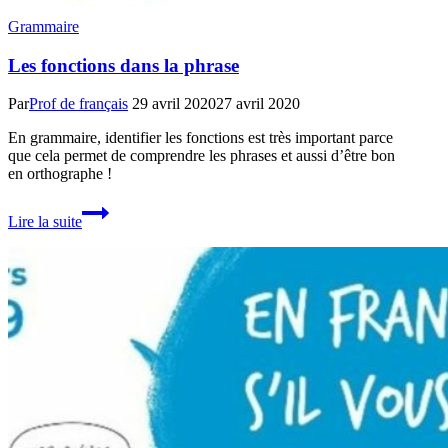
Grammaire
Les fonctions dans la phrase
Par
Prof de français
29 avril 2020
27 avril 2020
En grammaire, identifier les fonctions est très important parce
que cela permet de comprendre les phrases et aussi d’être bon
en orthographe !
Les
Lire la suite
fonctions
dans
la
phrase