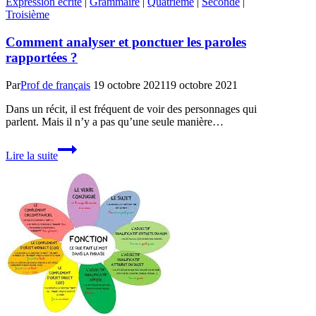
Expression écrite
|
Grammaire
|
Quatrième
|
Seconde
|
Troisième
Comment analyser et ponctuer les paroles
rapportées ?
Par
Prof de français
19 octobre 2021
19 octobre 2021
Dans un récit, il est fréquent de voir des personnages qui
parlent. Mais il n’y a pas qu’une seule manière…
Comment
Lire la suite
analyser
et
ponctuer
les
paroles
rapportées
?