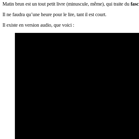
Matin brun est un tout petit livre (minuscule, même), qui traite du
fas
Il ne faudra qu’une heure pour le lire, tant il est court.
Il existe en version audio, que voici :