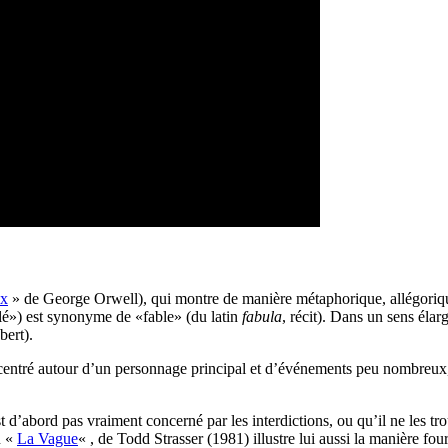
ux
» de George Orwell), qui montre de manière métaphorique, allégorique
llé») est synonyme de «fable» (du latin
fabula
, récit). Dans un sens élar
bert).
, centré autour d’un personnage principal et d’événements peu nombreux
t d’abord pas vraiment concerné par les interdictions, ou qu’il ne les tr
n «
La Vague
« , de Todd Strasser (1981) illustre lui aussi la manière f