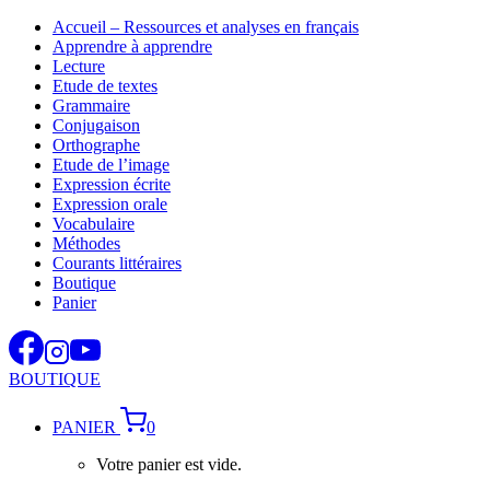
Aller
Accueil – Ressources et analyses en français
au
Apprendre à apprendre
contenu
Lecture
Etude de textes
Grammaire
Conjugaison
Orthographe
Etude de l’image
Expression écrite
Expression orale
Vocabulaire
Méthodes
Courants littéraires
Boutique
Panier
BOUTIQUE
PANIER
0
Votre panier est vide.