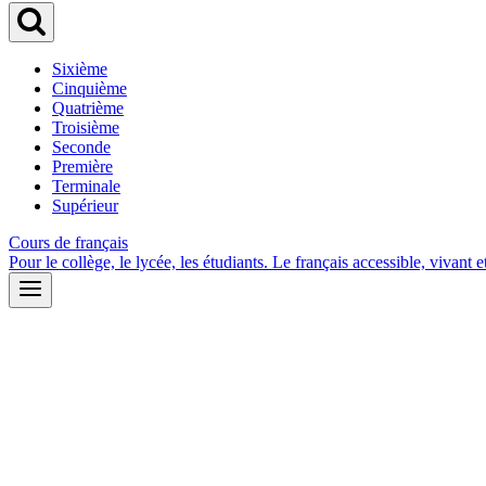
Sixième
Cinquième
Quatrième
Troisième
Seconde
Première
Terminale
Supérieur
Cours de français
Pour le collège, le lycée, les étudiants. Le français accessible, vivant et