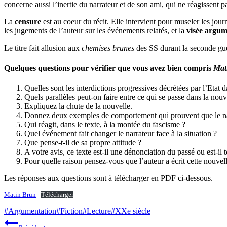
concerne aussi l’inertie du narrateur et de son ami, qui ne réagissent p
La
censure
est au coeur du récit. Elle intervient pour museler les journ
les jugements de l’auteur sur les événements relatés, et la
visée argum
Le titre fait allusion aux
chemises brunes
des SS durant la seconde gu
Quelques questions pour vérifier que vous avez bien compris
Mat
Quelles sont les interdictions progressives décrétées par l’Etat d
Quels parallèles peut-on faire entre ce qui se passe dans la nouv
Expliquez la chute de la nouvelle.
Donnez deux exemples de comportement qui prouvent que le narrat
Qui réagit, dans le texte, à la montée du fascisme ?
Quel événement fait changer le narrateur face à la situation ?
Que pense-t-il de sa propre attitude ?
A votre avis, ce texte est-il une dénonciation du passé ou est-il t
Pour quelle raison pensez-vous que l’auteur a écrit cette nouvel
Les réponses aux questions sont à télécharger en PDF ci-dessous.
Matin Brun
Télécharger
Étiquettes
#
Argumentation
#
Fiction
#
Lecture
#
XXe siècle
de
Navigation