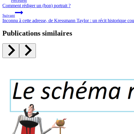
Précédent
la
de
Comment rédiger un (bon) portrait ?
publication :
l’article
Suivant
Inconnu à cette adresse, de Kressmann Taylor : un récit historique cou
Publications similaires